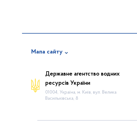
Мапа сайту
Про відомство
Державне агентство водних
Діяльність
ресурсів України
Громадянам
01004, Україна, м. Київ, вул. Велика
Васильківська, 8
Прес-центр
Публічна інформація
Водогосподарські організації
Контакти