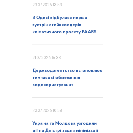
23.07.2026 13:53
В Одесі відбулася перша
зустріч стейкхолдерів
кліматичного проєкту PAABS
21.07.2026 16:33
Держводагентство встановлює
тимчасові обмеження
водокористування
20.07.2026 10:58
Україна та Молдова узгодили
дії на Дністрі задля мінімізації