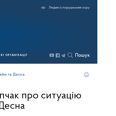
Людям із порушенням зору
Пошук
І ОРГАНІЗАЦІЇ
Сейм та Десна
пчак про ситуацію
 Десна