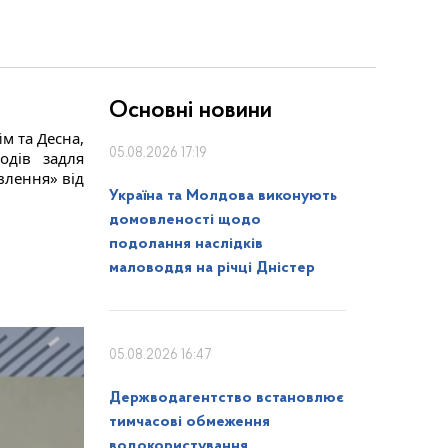
Основні новини
м та Десна,
05.08.2026 17:19
одів задля
влення» від
Україна та Молдова виконують
домовленості щодо
подолання наслідків
маловоддя на річці Дністер
05.08.2026 16:47
Держводагентство встановлює
тимчасові обмеження
водокористування