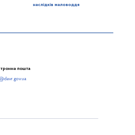
наслідків маловоддя
ктронна пошта
@davr.gov.ua