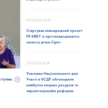
05.08.2026 13:58
Стартував міжнародний проєкт
FR SIRET із протипаводкового
захисту річки Сірет
27.07.2026 20:18
Учасники Національного дня
ступна
Участі в ЄСДР обговорили
майбутнє водних ресурсів та
євроінтеграційні реформи