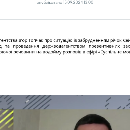
опубліковано 15.09.2024 13:00
нтства Ігор Гопчак про ситуацію із забрудненням річок Сей
д та проведення Держводагентством превентивних зах
чої речовини на водойму розповів в ефірі «Суспільне мо