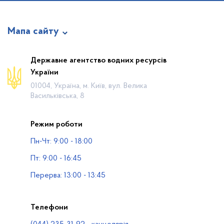
Мапа сайту
Про відомство
Державне агентство водних ресурсів
України
Діяльність
01004, Україна, м. Київ, вул. Велика
Громадянам
Васильківська, 8
Прес-центр
Режим роботи
Публічна інформація
Пн-Чт: 9:00 - 18:00
Водогосподарські організації
Пт: 9:00 - 16:45
Контакти
Перерва: 13:00 - 13:45
Телефони