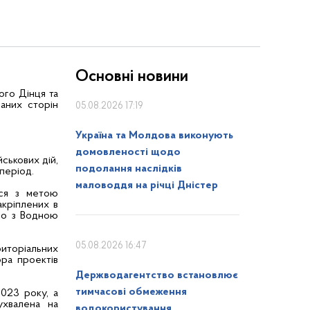
Основні новини
ого Дінця та
аних сторін
05.08.2026 17:19
Україна та Молдова виконують
домовленості щодо
йськових дій,
подолання наслідків
період.
маловоддя на річці Дністер
ься з метою
акріплених в
дно з Водною
05.08.2026 16:47
риторіальних
ра проектів
Держводагентство встановлює
тимчасові обмеження
023 року, а
ухвалена на
водокористування