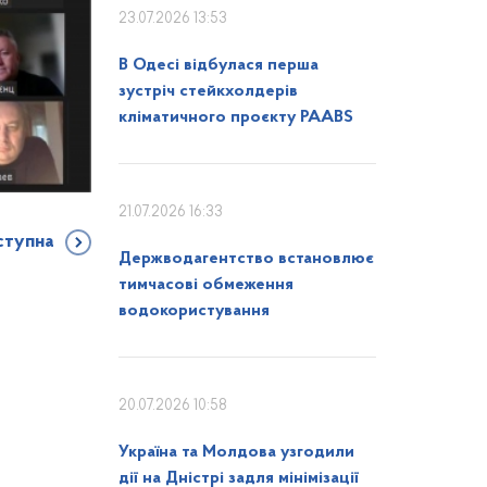
23.07.2026 13:53
В Одесі відбулася перша
зустріч стейкхолдерів
кліматичного проєкту PAABS
21.07.2026 16:33
ступна
Держводагентство встановлює
тимчасові обмеження
водокористування
20.07.2026 10:58
Україна та Молдова узгодили
дії на Дністрі задля мінімізації