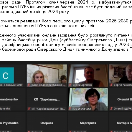
нової ради. Протягом січня-червня 2024 р. відбуватимуться
 разом з ПУРБ інших річкових басейнів він має бути поданий на 
і затверджений до кінця 2024 року
очнеться реалізація його першого циклу протягом 2025-2030 ро
иметься оновлення ПУРБ з оцінкою поточних змін.
енного учасниками онлайн-засідання було розглянуто питання 
 району басейну річки Дон (суббасейну Сіверського Дінця) т
і дослідницького моніторингу масивів поверхневих вод у 2023 р
 басейнової ради Сіверського Дінця та нижнього Дону згідно з 