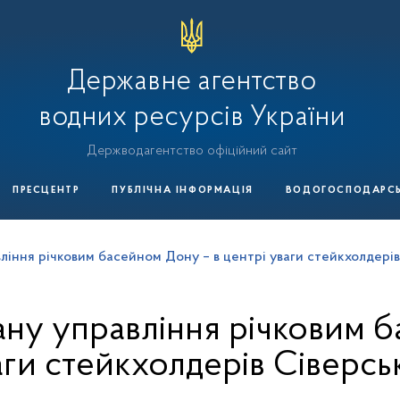
Державне агентство
водних ресурсів України
Держводагентство офіційний сайт
ПРЕСЦЕНТР
ПУБЛІЧНА ІНФОРМАЦІЯ
ВОДОГОСПОДАРСЬК
ління річковим басейном Дону – в центрі уваги стейкхолдерів
ну управління річковим б
аги стейкхолдерів Сіверсь