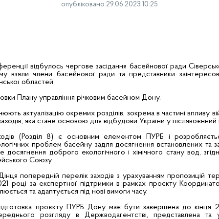
опубліковано 29.06.2023 10:25
ференції відбулось чергове засідання басейнової ради Сіверськ
му взяли члени басейнової ради та представники заінтересов
нської областей.
товки Плану управління річковим басейном Дону.
снюють актуалізацію окремих розділів, зокрема в частині впливу ві
аходів, яка стане основою для відбудови України у післявоєнний 
одів (Розділ 8) є основним елементом ПУРБ і розробляєт
логічних проблем басейну задля досягнення встановлених та з
ме досягнення доброго екологічного і хімічного стану вод, згі
йського Союзу.
інця попередній перелік заходів з урахуванням пропозицій те
21 році за експертної підтримки в рамках проєкту Координато
люється та адаптується під нові вимоги часу.
 підготовка проєкту ПУРБ Дону має бути завершена до кінця 2
переднього розгляду в Держводагентстві, представлена та 