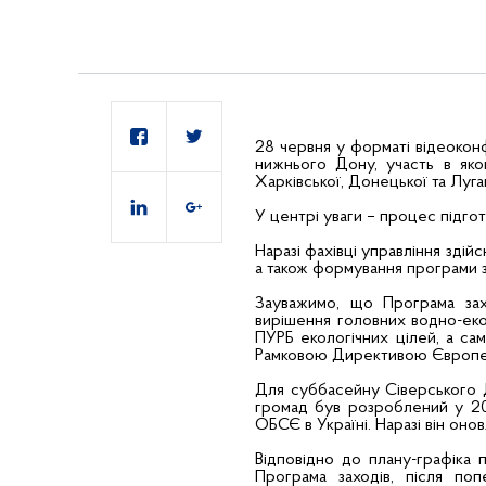
28 червня у форматі відеокон
нижнього Дону, участь в яко
Харківської, Донецької та Луга
У центрі уваги – процес підго
Наразі фахівці управління здій
а також формування програми з
Зауважимо, що Програма зах
вирішення головних водно-еко
ПУРБ екологічних цілей, а са
Рамковою Директивою Європе
Для суббасейну Сіверського Д
громад був розроблений у 20
ОБСЄ в Україні. Наразі він онов
Відповідно до плану-графіка
Програма заходів, після по