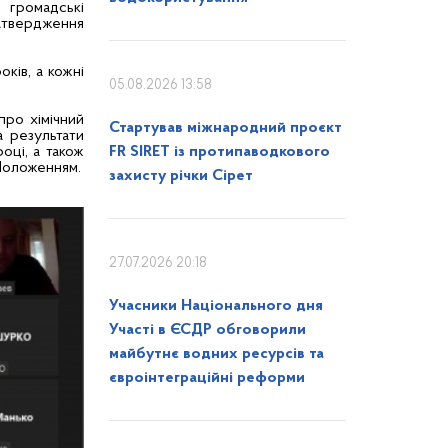
 громадські
затвердження
ків, а кожні
05.08.2026 13:58
про хімічний
Стартував міжнародний проєкт
а результати
оці, а також
FR SIRET із протипаводкового
Положенням.
захисту річки Сірет
27.07.2026 20:18
Учасники Національного дня
Участі в ЄСДР обговорили
майбутнє водних ресурсів та
євроінтеграційні реформи