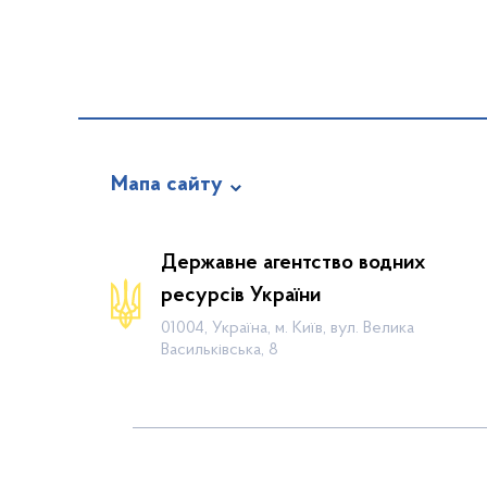
Мапа сайту
Про відомство
Державне агентство водних
Діяльність
ресурсів України
Громадянам
01004, Україна, м. Київ, вул. Велика
Васильківська, 8
Прес-центр
Публічна інформація
Водогосподарські організації
Контакти