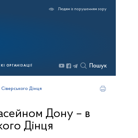
Людям із порушенням зору
Пошук
І ОРГАНІЗАЦІЇ
 Сіверського Дінця
асейном Дону – в
кого Дінця