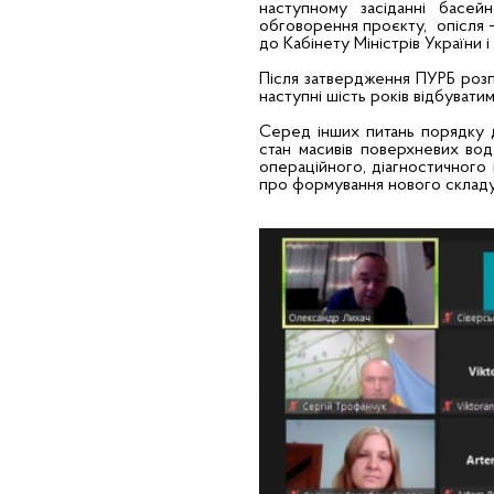
наступному засіданні басей
обговорення проєкту, опісля –
до Кабінету Міністрів України 
Після затвердження ПУРБ розп
наступні шість років відбуват
Серед інших питань порядку д
стан масивів поверхневих вод
операційного, діагностичного 
про формування нового складу