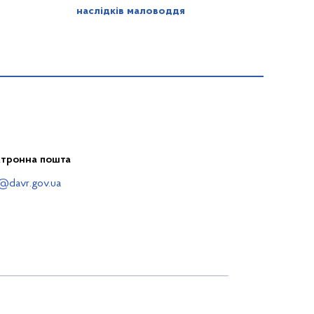
наслідків маловоддя
ктронна пошта
@davr.gov.ua