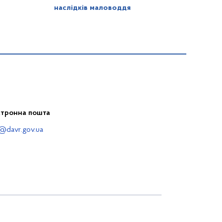
наслідків маловоддя
ктронна пошта
@davr.gov.ua