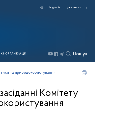
Людям із порушенням зору
Пошук
І ОРГАНІЗАЦІЇ
олітики та природокористування
засіданні Комітету
докористування