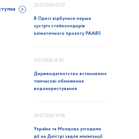
23.07.2026 13:53
ступна
В Одесі відбулася перша
зустріч стейкхолдерів
кліматичного проєкту PAABS
21.07.2026 16:33
Держводагентство встановлює
тимчасові обмеження
водокористування
20.07.2026 10:58
Україна та Молдова узгодили
дії на Дністрі задля мінімізації