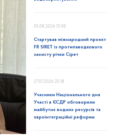
05.08.2026 13:58
Стартував міжнародний проєкт
FR SIRET із протипаводкового
захисту річки Сірет
27.07.2026 20:18
Учасники Національного дня
Участі в ЄСДР обговорили
майбутнє водних ресурсів та
євроінтеграційні реформи