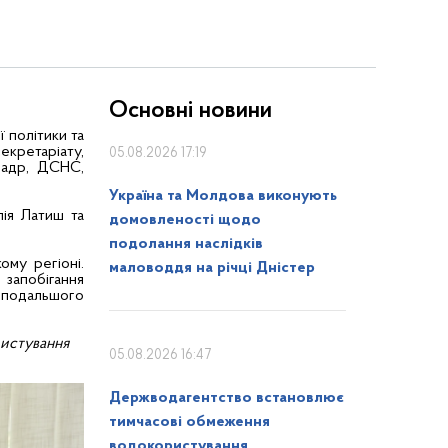
Основні новини
 політики та
екретаріату,
05.08.2026 17:19
онадр, ДСНС,
Україна та Молдова виконують
лія Латиш та
домовленості щодо
подолання наслідків
ому регіоні.
маловоддя на річці Дністер
запобігання
 подальшого
ристування
05.08.2026 16:47
Держводагентство встановлює
тимчасові обмеження
водокористування