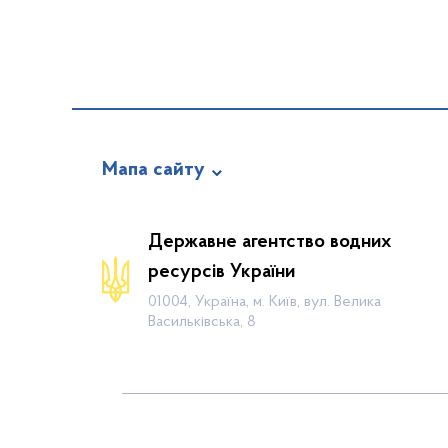
Мапа сайту
Про відомство
Державне агентство водних
Діяльність
ресурсів України
Громадянам
01004, Україна, м. Київ, вул. Велика
Васильківська, 8
Прес-центр
Публічна інформація
Водогосподарські організації
Контакти