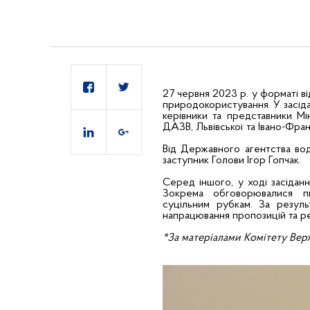
27 червня 2023 р. у форматі ві
природокористування. У засідан
керівники та представники Мі
ДАЗВ, Львівської та Івано-Фран
Від Державного агентства водн
заступник Голови Ігор Гопчак.
Серед іншого, у ході засіданн
Зокрема обговорювалися пит
суцільним рубкам. За резул
напрацювання пропозицій та ре
*За матеріалами Комітету Верх