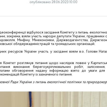
опубліковано 28.06.2023 10:00
деоконференції відбулося засідання Комітету з питань екологічної
ні, зокрема, взяли участь народні депутати України, працівники с
ндовкілля, Мінфіну, Мінекономіки, Держводагентства, Держге
ківської облдержадміністрацій та громадських організацій.
их ресурсів України участь у засіданні взяли в.о. Голови Ната
я Комітет розглянув питання щодо наслідків повені у Карпатськ
ання виконання берегоукріплювальних робіт, заліснення, 
ьтатами обговорення надану інформацію взято до уваги для
комендацій Комітету із зазначеного питання.
овної Ради України з питань екологічної політики та природоко