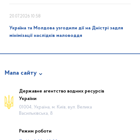
20.07.2026 10:58
Україна та Молдова узгодили дії на Дністрі задля
мінімізації наслідків маловоддя
Мапа сайту
Про відомство
Державне агентство водних ресурсів
України
Діяльність
01004, Україна, м. Київ, вул. Велика
Громадянам
Васильківська, 8
Прес-центр
Режим роботи
Публічна інформація