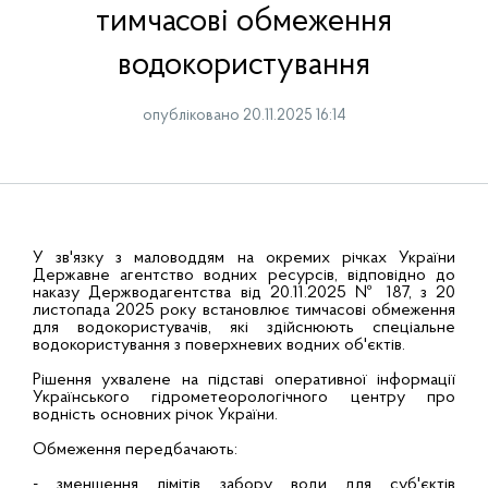
тимчасові обмеження
водокористування
опубліковано 20.11.2025 16:14
У зв'язку з маловоддям на окремих річках України
Державне агентство водних ресурсів, відповідно до
наказу Держводагентства від 20.11.2025 № 187, з 20
листопада 2025 року встановлює тимчасові обмеження
для водокористувачів, які здійснюють спеціальне
водокористування з поверхневих водних об'єктів.
Рішення ухвалене на підставі оперативної інформації
Українського гідрометеорологічного центру про
водність основних річок України.
Обмеження передбачають:
- зменшення лімітів забору води для суб'єктів