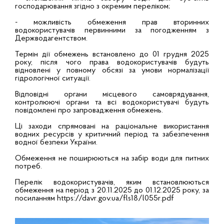
господарювання згідно з окремим переліком;
- можливість обмеження прав вторинних
водокористувачів первинними за погодженням з
Держводагентством.
Термін дії обмежень встановлено до 01 грудня 2025
року, після чого права водокористувачів будуть
відновлені у повному обсязі за умови нормалізації
гідрологічної ситуації.
Відповідні органи місцевого самоврядування,
контролюючі органи та всі водокористувачі будуть
повідомлені про запровадження обмежень.
Ці заходи спрямовані на раціональне використання
водних ресурсів у критичний період та забезпечення
водної безпеки України.
Обмеження не поширюються на забір води для питних
потреб.
Перелік водокористувачів, яким встановлюються
обмеження на період з 20.11.2025 до 01.12.2025 року, за
посиланням
https://davr.gov.ua/fls18/l055r.pdf