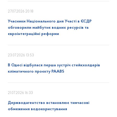
27.07.2026 20:18
Учасники Національного дня Участі в ЄСДР
обговорили майбутнє водних ресурсів та
євроінтеграційні реформи
23.07.2026 13:53
В Одесі відбулася перша зустріч стейкхолдерів
кліматичного проєкту PAABS
21.07.2026 16:33
Держводагентство встановлює тимчасові
обмеження водокористування