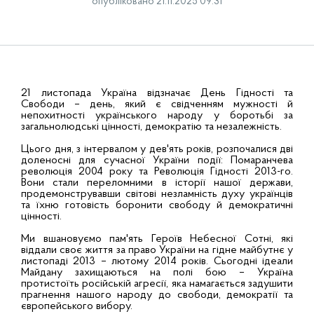
опубліковано 21.11.2025 09:31
21 листопада Україна відзначає День Гідності та
Свободи – день, який є свідченням мужності й
непохитності українського народу у боротьбі за
загальнолюдські цінності, демократію та незалежність.
Цього дня, з інтервалом у дев'ять років, розпочалися дві
доленосні для сучасної України події: Помаранчева
революція 2004 року та Революція Гідності 2013-го.
Вони стали переломними в історії нашої держави,
продемонструвавши світові незламність духу українців
та їхню готовість боронити свободу й демократичні
цінності.
Ми вшановуємо пам'ять Героїв Небесної Сотні, які
віддали своє життя за право України на гідне майбутнє у
листопаді 2013 – лютому 2014 років. Сьогодні ідеали
Майдану захищаються на полі бою – Україна
протистоїть російській агресії, яка намагається задушити
прагнення нашого народу до свободи, демократії та
європейського вибору.