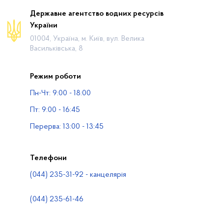
Про відомство
Державне агентство водних ресурсів
України
Діяльність
01004, Україна, м. Київ, вул. Велика
Громадянам
Васильківська, 8
Прес-центр
Режим роботи
Публічна інформація
Пн-Чт: 9:00 - 18:00
Водогосподарські організації
Пт: 9:00 - 16:45
Контакти
Перерва: 13:00 - 13:45
Телефони
(044) 235-31-92 - канцелярія
(044) 235-61-46