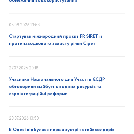
обмеження водокористування
05.08.2026 13:58
Стартував міжнародний проєкт FR SIRET із
протипаводкового захисту річки Сірет
27.07.2026 20:18
Учасники Національного дня Участі в ЄСДР
обговорили майбутнє водних ресурсів та
євроінтеграційні реформи
23.07.2026 13:53
В Одесі відбулася перша зустріч стейкхолдерів