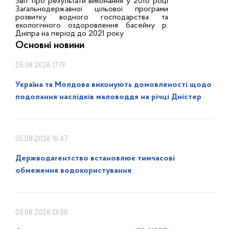
Звіт про результати виконання у 2016 році
Загальнодержавної цільової програми
розвитку водного господарства та
екологічного оздоровлення басейну р.
Дніпра на період до 2021 року
Основні новини
05.08.2026 17:19
Україна та Молдова виконують домовленості щодо
подолання наслідків маловоддя на річці Дністер
05.08.2026 16:47
Держводагентство встановлює тимчасові
обмеження водокористування
05.08.2026 13:58