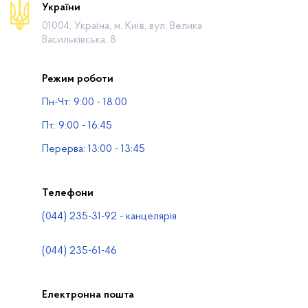
України
Діяльність
01004, Україна, м. Київ, вул. Велика
Громадянам
Васильківська, 8
Прес-центр
Режим роботи
Публічна інформація
Пн-Чт: 9:00 - 18:00
Водогосподарські організації
Пт: 9:00 - 16:45
Контакти
Перерва: 13:00 - 13:45
Телефони
(044) 235-31-92 - канцелярія
(044) 235-61-46
Електронна пошта