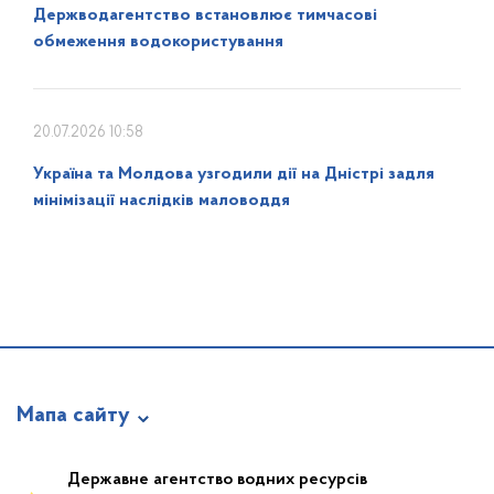
Держводагентство встановлює тимчасові
обмеження водокористування
20.07.2026 10:58
Україна та Молдова узгодили дії на Дністрі задля
мінімізації наслідків маловоддя
Мапа сайту
Про відомство
Державне агентство водних ресурсів