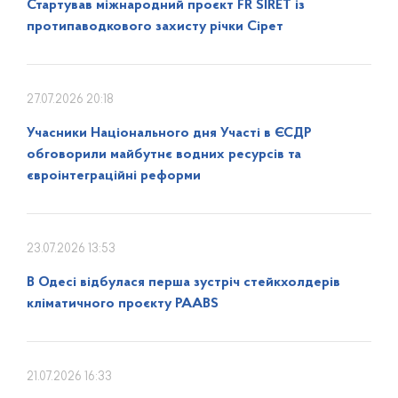
Стартував міжнародний проєкт FR SIRET із
протипаводкового захисту річки Сірет
27.07.2026 20:18
Учасники Національного дня Участі в ЄСДР
обговорили майбутнє водних ресурсів та
євроінтеграційні реформи
23.07.2026 13:53
В Одесі відбулася перша зустріч стейкхолдерів
кліматичного проєкту PAABS
21.07.2026 16:33