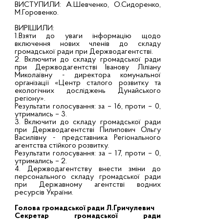
ВИСТУПИЛИ: А.Шевченко, О.Сидоренко,
М.Горовенко.
ВИРІШИЛИ:
1.Взяти до уваги інформацію щодо
включення нових членів до складу
громадської ради при Держводагентстві.
2. Включити до складу громадської ради
при Держводагентстві Іванову Ліліану
Миколаївну - директора комунальної
організації «Центр сталого розвитку та
екологічних досліджень Дунайського
регіону».
Результати голосування: за – 16, проти – 0,
утримались – 3.
3. Включити до складу громадської ради
при Держводагентстві Пилипович Ольгу
Василівну - представника Регіонального
агентства стійкого розвитку.
Результати голосування: за – 17, проти – 0,
утримались – 2.
4. Держводагентству внести зміни до
персонального складу громадської ради
при Державному агентстві водних
ресурсів України.
Голова громадської ради Л.Гричулевич
Секретар громадської ради