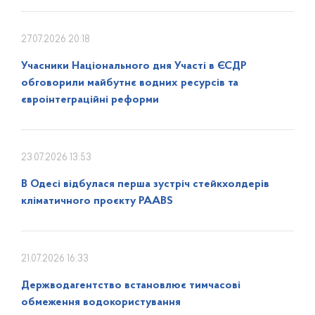
27.07.2026 20:18
Учасники Національного дня Участі в ЄСДР
обговорили майбутнє водних ресурсів та
євроінтеграційні реформи
23.07.2026 13:53
В Одесі відбулася перша зустріч стейкхолдерів
кліматичного проєкту PAABS
21.07.2026 16:33
Держводагентство встановлює тимчасові
обмеження водокористування