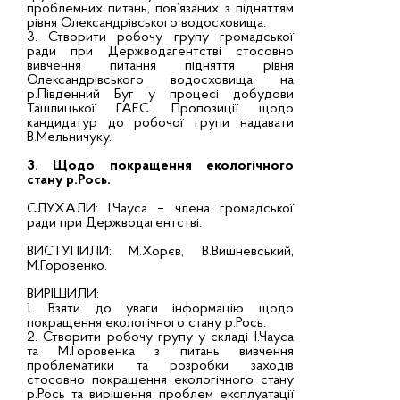
проблемних питань, пов’язаних з підняттям
рівня Олександрівського водосховища.
3. Створити робочу групу громадської
ради при Держводагентстві стосовно
вивчення питання підняття рівня
Олександрівського водосховища на
р.Південний Буг у процесі добудови
Ташлицької ГАЕС. Пропозиції щодо
кандидатур до робочої групи надавати
В.Мельничуку.
3. Щодо покращення екологічного
стану р.Рось.
СЛУХАЛИ: І.Чауса – члена громадської
ради при Держводагентстві.
ВИСТУПИЛИ: М.Хорєв, В.Вишневський,
М.Горовенко.
ВИРІШИЛИ:
1. Взяти до уваги інформацію щодо
покращення екологічного стану р.Рось.
2. Створити робочу групу у складі І.Чауса
та М.Горовенка з питань вивчення
проблематики та розробки заходів
стосовно покращення екологічного стану
р.Рось та вирішення проблем експлуатації