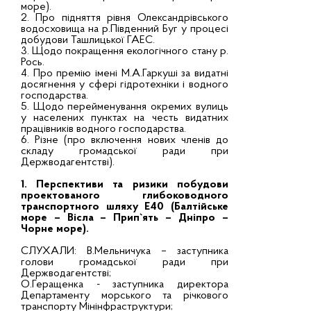
море).
2. Про підняття рівня Олександрівського
водосховища на р.Південний Буг у процесі
добудови Ташлицької ГАЕС.
3. Щодо покращення екологічного стану р.
Рось.
4. Про премію імені М.А.Гаркуші за видатні
досягнення у сфері гідротехніки і водного
господарства.
5. Щодо перейменування окремих вулиць
у населених пунктах на честь видатних
працівників водного господарства.
6. Різне (про включення нових членів до
складу громадської ради при
Держводагентстві).
1. Перспективи та ризики побудови
проектованого глибоководного
транспортного шляху Е40 (Балтійське
море – Вісла – Прип`ять – Дніпро –
Чорне море).
СЛУХАЛИ: В.Мельничука – заступника
голови громадської ради при
Держводагентстві;
О.Геращенка - заступника директора
Департаменту морського та річкового
транспорту Мінінфраструктури;