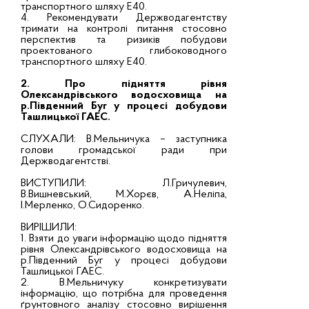
транспортного шляху Е40.
4. Рекомендувати Держводагентству
тримати на контролі питання стосовно
перспектив та ризиків побудови
проектованого глибоководного
транспортного шляху Е40.
2. Про підняття рівня
Олександрівського водосховища на
р.Південний Буг у процесі добудови
Ташлицької ГАЕС.
СЛУХАЛИ: В.Мельничука – заступника
голови громадської ради при
Держводагентстві.
ВИСТУПИЛИ: Л.Гричулевич,
В.Вишневський, М.Хорєв, А.Неліпа,
І.Мерленко, О.Сидоренко.
ВИРІШИЛИ:
1. Взяти до уваги інформацію щодо підняття
рівня Олександрівського водосховища на
р.Південний Буг у процесі добудови
Ташлицької ГАЕС.
2. В.Мельничуку конкретизувати
інформацію, що потрібна для проведення
ґрунтовного аналізу стосовно вирішення