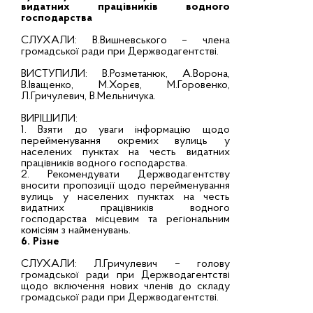
видатних працівників водного
господарства
СЛУХАЛИ: В.Вишневського – члена
громадської ради при Держводагентстві.
ВИСТУПИЛИ: В.Розметанюк, А.Ворона,
В.Іващенко, М.Хорєв, М.Горовенко,
Л.Гричулевич, В.Мельничука.
ВИРІШИЛИ:
1. Взяти до уваги інформацію щодо
перейменування окремих вулиць у
населених пунктах на честь видатних
працівників водного господарства.
2. Рекомендувати Держводагентству
вносити пропозиції щодо перейменування
вулиць у населених пунктах на честь
видатних працівників водного
господарства місцевим та регіональним
комісіям з найменувань.
6. Різне
СЛУХАЛИ: Л.Гричулевич – голову
громадської ради при Держводагентстві
щодо включення нових членів до складу
громадської ради при Держводагентстві.