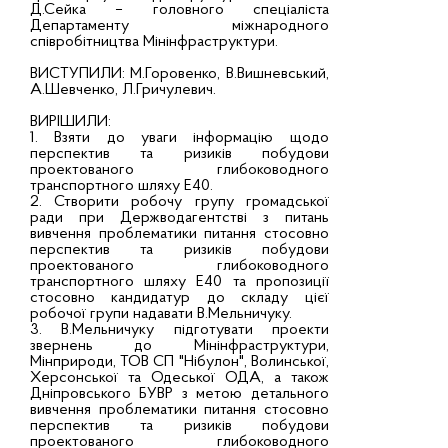
Д.Сейка – головного спеціаліста
Департаменту міжнародного
співробітництва Мінінфраструктури.
ВИСТУПИЛИ: М.Горовенко, В.Вишневський,
А.Шевченко, Л.Гричулевич.
ВИРІШИЛИ:
1. Взяти до уваги інформацію щодо
перспектив та ризиків побудови
проектованого глибоководного
транспортного шляху Е40.
2. Створити робочу групу громадської
ради при Держводагентстві з питань
вивчення проблематики питання стосовно
перспектив та ризиків побудови
проектованого глибоководного
транспортного шляху Е40 та пропозиції
стосовно кандидатур до складу цієї
робочої групи надавати В.Мельничуку.
3. В.Мельничуку підготувати проекти
звернень до Мінінфраструктури,
Мінприроди, ТОВ СП "Нібулон", Волинської,
Херсонської та Одеської ОДА, а також
Дніпровського БУВР з метою детального
вивчення проблематики питання стосовно
перспектив та ризиків побудови
проектованого глибоководного