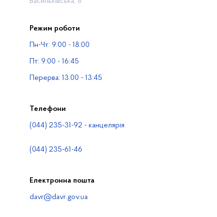
Васильківська, 8
Прес-центр
Режим роботи
Публічна інформація
Пн-Чт: 9:00 - 18:00
Водогосподарські організації
Пт: 9:00 - 16:45
Контакти
Перерва: 13:00 - 13:45
Телефони
(044) 235-31-92 - канцелярія
(044) 235-61-46
Електронна пошта
davr@davr.gov.ua