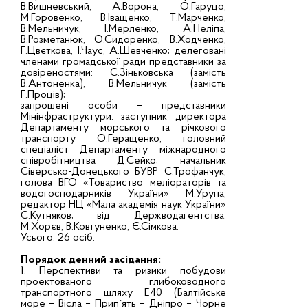
В.Вишневський, А.Ворона, О.Гаруцо,
М.Горовенко, В.Іващенко, Т.Марченко,
В.Мельничук, І.Мерленко, А.Неліпа,
В.Розметанюк, О.Сидоренко, В.Ходченко,
Г.Цвєткова, І.Чаус, А.Шевченко; делеговані
членами громадської ради представники за
довіреностями: С.Зіньковська (замість
В.Антоненка), В.Мельничук (замість
Г.Проців);
запрошені особи – представники
Мінінфраструктури: заступник директора
Департаменту морського та річкового
транспорту О.Геращенко, головний
спеціаліст Департаменту міжнародного
співробітництва Д.Сейко; начальник
Сіверсько-Донецького БУВР С.Трофанчук,
голова ВГО «Товариство меліораторів та
водогосподарників України» М.Урупа,
редактор НЦ «Мала академія наук України»
С.Кутняков; від Держводагентства:
М.Хорєв, В.Ковтуненко, Є.Сімкова.
Усього: 26 осіб.
Порядок денний засідання:
1. Перспективи та ризики побудови
проектованого глибоководного
транспортного шляху Е40 (Балтійське
море – Вісла – Прип`ять – Дніпро – Чорне