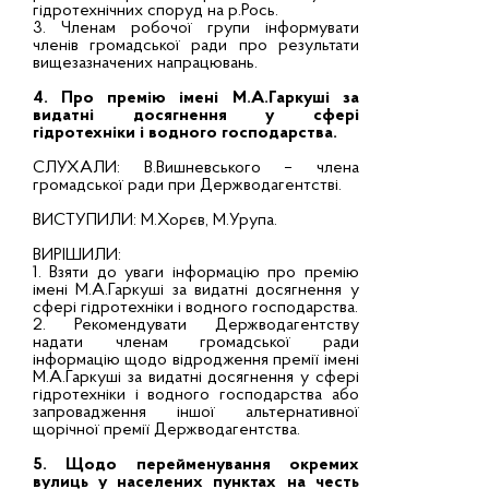
гідротехнічних споруд на р.Рось.
3. Членам робочої групи інформувати
членів громадської ради про результати
вищезазначених напрацювань.
4. Про премію імені М.А.Гаркуші за
видатні досягнення у сфері
гідротехніки і водного господарства.
СЛУХАЛИ: В.Вишневського – члена
громадської ради при Держводагентстві.
ВИСТУПИЛИ: М.Хорєв, М.Урупа.
ВИРІШИЛИ:
1. Взяти до уваги інформацію про премію
імені М.А.Гаркуші за видатні досягнення у
сфері гідротехніки і водного господарства.
2. Рекомендувати Держводагентству
надати членам громадської ради
інформацію щодо відродження премії імені
М.А.Гаркуші за видатні досягнення у сфері
гідротехніки і водного господарства або
запровадження іншої альтернативної
щорічної премії Держводагентства.
5. Щодо перейменування окремих
вулиць у населених пунктах на честь