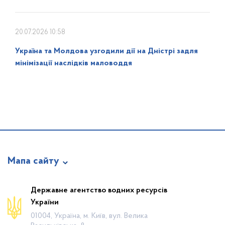
20.07.2026 10:58
Україна та Молдова узгодили дії на Дністрі задля
мінімізації наслідків маловоддя
Мапа сайту
Про відомство
Державне агентство водних ресурсів
України
Діяльність
01004, Україна, м. Київ, вул. Велика
Громадянам