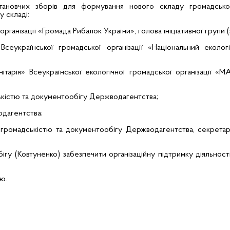
установчих зборів для формування нового складу громадськ
у складі:
рганізації «Громада Рибалок України», голова ініціативної групи (
еукраїнської громадської організації «Національний еколог
ітарія» Всеукраїнської екологічної громадської організації «
дськістю та документообігу Держводагентства;
одагентства;
 з громадськістю та документообігу Держводагентства, секретар 
бігу (Ковтуненко) забезпечити організаційну підтримку діяльності
ю.