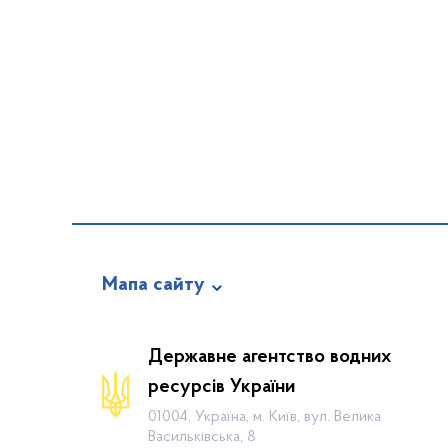
Мапа сайту
Про відомство
Державне агентство водних
Діяльність
ресурсів України
Громадянам
01004, Україна, м. Київ, вул. Велика
Васильківська, 8
Прес-центр