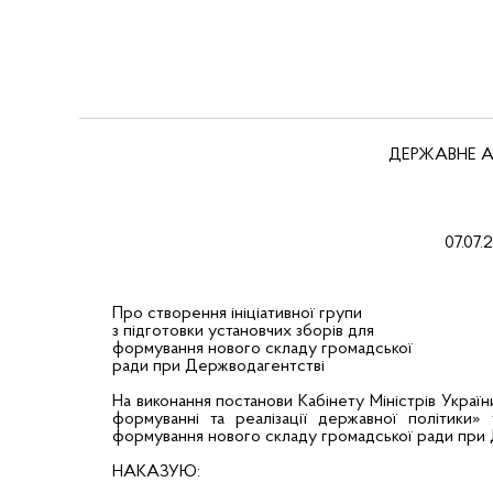
ДЕРЖАВНЕ А
07
Про створення ініціативної групи
з підготовки установчих зборів для
формування нового складу громадської
ради при Держводагентстві
На виконання постанови Кабінету Міністрів Украї
формуванні та реалізації державної політики»
формування нового складу громадської ради при
НАКАЗУЮ: