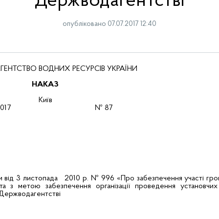
Держводагентстві
опубліковано 07.07.2017 12:40
ГЕНТСТВО ВОДНИХ РЕСУРСІВ УКРАЇНИ
НАКАЗ
Київ
.07.2017 № 87
ни від 3 листопада 2010 р. № 996 «Про забезпечення участі гро
 та з метою забезпечення організації проведення установчих
 Держводагентстві