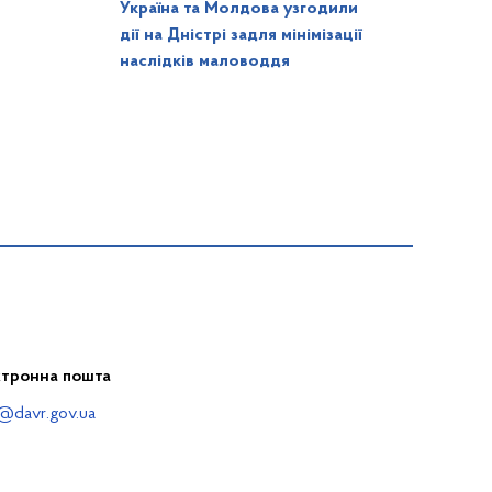
Україна та Молдова узгодили
дії на Дністрі задля мінімізації
наслідків маловоддя
ктронна пошта
@davr.gov.ua