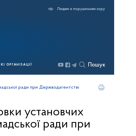
Людям із порушенням зору
Пошук
І ОРГАНІЗАЦІЇ
омадської ради при Держводагентстві
товки установчих
адської ради при