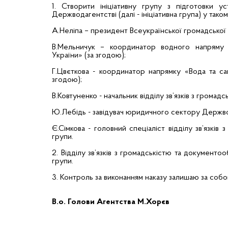
1. Створити ініціативну групу з підготовки 
Держводагентстві (далі - ініціативна група) у таком
А.Неліпа – президент Всеукраїнської громадської о
В.Мельничук – координатор водного напряму Вс
України» (за згодою);
Г.Цвєткова - координатор напрямку «Вода та сан
згодою);
В.Ковтуненко - начальник відділу зв’язків з грома
Ю.Лебідь - завідувач юридичного сектору Держв
Є.Сімкова - головний спеціаліст відділу зв’язків
групи.
2. Відділу зв’язків з громадськістю та документоо
групи.
3. Контроль за виконанням наказу залишаю за собо
В.о. Голови Агентства М.Хорєв