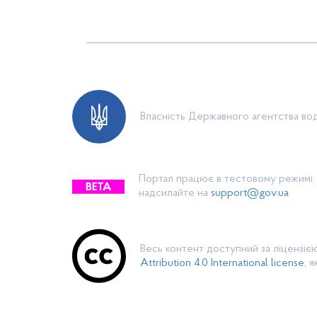
Публічна інформація
Водогосподарські організації
Контакти
Власність Державного агентства вод
Портал працює в тестовому режимі. 
надсилайте на
support@gov.ua
Весь контент доступний за ліцензі
Attribution 4.0 International license
, 