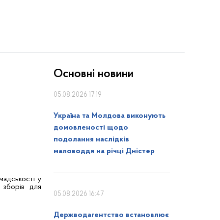
Основні новини
05.08.2026 17:19
Україна та Молдова виконують
домовленості щодо
подолання наслідків
маловоддя на річці Дністер
мадськості у
 зборів для
05.08.2026 16:47
Держводагентство встановлює