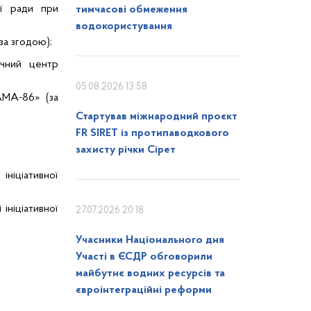
ої ради при
тимчасові обмеження
водокористування
за згодою);
ічний центр
05.08.2026 13:58
МАМА-86» (за
Стартував міжнародний проєкт
FR SIRET із протипаводкового
захисту річки Сірет
ініціативної
 ініціативної
27.07.2026 20:18
Учасники Національного дня
Участі в ЄСДР обговорили
майбутнє водних ресурсів та
євроінтеграційні реформи