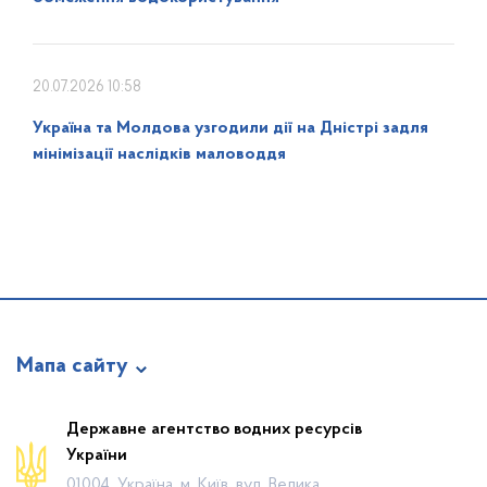
20.07.2026 10:58
Україна та Молдова узгодили дії на Дністрі задля
мінімізації наслідків маловоддя
Мапа сайту
Про відомство
Державне агентство водних ресурсів
України
Діяльність
01004, Україна, м. Київ, вул. Велика