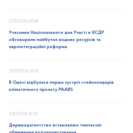
27.07.2026 20:18
Учасники Національного дня Участі в ЄСДР
обговорили майбутнє водних ресурсів та
євроінтеграційні реформи
23.07.2026 13:53
В Одесі відбулася перша зустріч стейкхолдерів
кліматичного проєкту PAABS
21.07.2026 16:33
Держводагентство встановлює тимчасові
обмеження водокористування