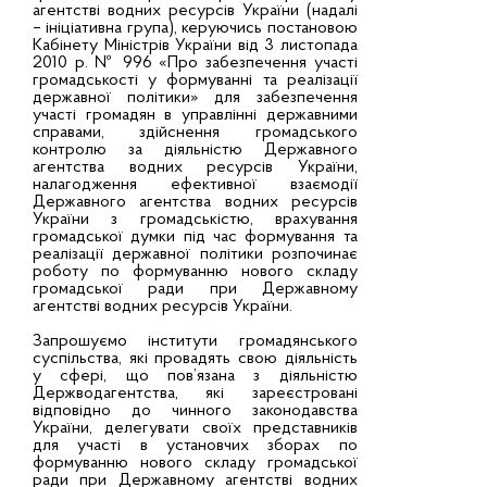
агентстві водних ресурсів України (надалі
– ініціативна група), керуючись постановою
Кабінету Міністрів України від 3 листопада
2010 р. № 996 «Про забезпечення участі
громадськості у формуванні та реалізації
державної політики» для забезпечення
участі громадян в управлінні державними
справами, здійснення громадського
контролю за діяльністю Державного
агентства водних ресурсів України,
налагодження ефективної взаємодії
Державного агентства водних ресурсів
України з громадськістю, врахування
громадської думки під час формування та
реалізації державної політики розпочинає
роботу по формуванню нового складу
громадської ради при Державному
агентстві водних ресурсів України.
Запрошуємо інститути громадянського
суспільства, які провадять свою діяльність
у сфері, що пов’язана з діяльністю
Держводагентства, які зареєстровані
відповідно до чинного законодавства
України, делегувати своїх представників
для участі в установчих зборах по
формуванню нового складу громадської
ради при Державному агентстві водних