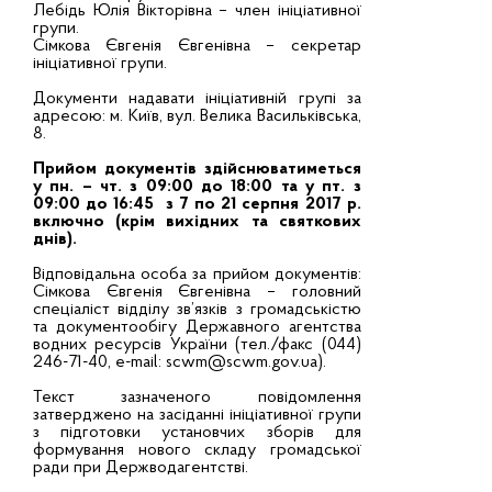
Лебідь Юлія Вікторівна – член ініціативної
групи.
Сімкова Євгенія Євгенівна – секретар
ініціативної групи.
Документи надавати ініціативній групі за
адресою: м. Київ, вул. Велика Васильківська,
8.
Прийом документів здійснюватиметься
у пн. – чт. з 09:00 до 18:00 та у пт. з
09:00 до 16:45 з 7 по 21 серпня 2017 р.
включно (крім вихідних та святкових
днів).
Відповідальна особа за прийом документів:
Сімкова Євгенія Євгенівна – головний
спеціаліст відділу зв’язків з громадськістю
та документообігу Державного агентства
водних ресурсів України (тел./факс (044)
246-71-40, е-mail:
scwm@scwm.gov.ua
).
Текст зазначеного повідомлення
затверджено на засіданні ініціативної групи
з підготовки установчих зборів для
формування нового складу громадської
ради при Держводагентстві.