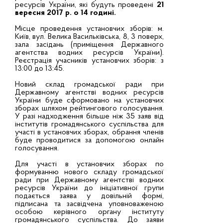
ресурсів України, які будуть проведені
21
вересня 2017 р. о 14 годині.
Місце проведення установчих зборів: м.
Київ, вул. Велика Васильківська, 8, 3 поверх,
зала засідань (приміщення Державного
агентства водних ресурсів України).
Реєстрація учасників установчих зборів: з
13:00 до 13:45.
Новий склад громадської ради при
Державному агентстві водних ресурсів
України буде сформовано на установчих
зборах шляхом рейтингового голосування.
У разі надходження більше ніж 35 заяв від
інститутів громадянського суспільства для
участі в установчих зборах, обрання членів
буде проводитися за допомогою онлайн
голосування.
Для участі в установчих зборах по
формуванню нового складу громадської
ради при Державному агентстві водних
ресурсів України до ініціативної групи
подається заява у довільній формі,
підписана та засвідчена уповноваженою
особою керівного органу інституту
громадянського суспільства. До заяви