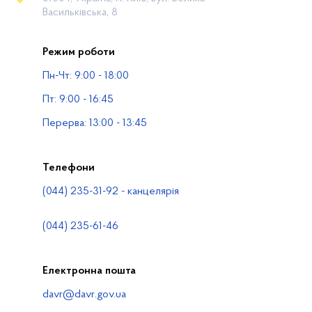
Громадянам
Васильківська, 8
Прес-центр
Режим роботи
Публічна інформація
Пн-Чт: 9:00 - 18:00
Водогосподарські організації
Пт: 9:00 - 16:45
Контакти
Перерва: 13:00 - 13:45
Телефони
(044) 235-31-92 - канцелярія
(044) 235-61-46
Електронна пошта
davr@davr.gov.ua