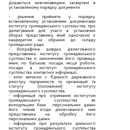
додаються нижченаведені, засвідчені в
установленому порядку, документи:
- рішення, прийняте у порядку,
встановленому установчими документами
інституту громадянського суспільства, про
делегування для участі в установчих
зборах представника, який одночасно є
кандидатом на обрання до складу
громадської ради;
- біографічна довідка делегованого
представника інституту громадянського
суспільства із зазначенням його прізвища,
імені, по батькові, посади, місця роботи,
посади в інституті громадянського
суспільства, контактної інформації;
- копії виписки з Єдиного державного
реєстру підприємств та організацій та
статуту (положення) інституту
громадянського суспільства;
- інформація про отримання інститутом
громадянського суспільства як
володільцем бази персональних даних
його членів згоди делегованого ним
представника на обробку його
персональних даних;
- інформація про результати діяльності
інституту громадянського суспільства