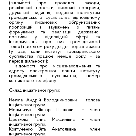
(відомості про проведені заходи,
реалізовані проекти, виконані програми,
друковані видання, подання інститутом
громадянського суспільства відповідному
органу письмових обґрунтованих
пропозицій і зауважень з питань
формування та реалізації державної
політики у відповідній сфері та
інформування про них громадськості
тощо) протягом року до дня подання заяви
(у разі, коли інститут громадянського
суспільства працює менше року, - за
період діяльності);
- відомості про місцезнаходження та
адресу електронної пошти інституту
громадянського суспільства, номер
контактного телефону.
Склад ініціативної групи:
Неліпа Андрій Володимирович – голова
ініціативної групи.
Мельничук Віктор Павлович – член
ініціативної групи.
Цвєткова Ганна Максимівна – член
ініціативної групи.
Ковтуненко Віта Анатоліївна – член
ініціативної групи.