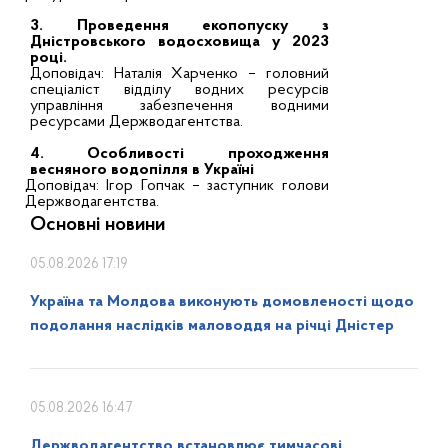
3. Проведення екопопуску з
Дністровського водосховища у 2023
році.
Доповідач: Наталія Харченко – головний
спеціаліст відділу водних ресурсів
управління забезпечення водними
ресурсами Держводагентства.
4. Особливості проходження
весняного водопілля в Україні
Доповідач: Ігор Гопчак – заступник голови
Держводагентства.
Основні новини
05.08.2026 17:19
Україна та Молдова виконують домовленості щодо
подолання наслідків маловоддя на річці Дністер
05.08.2026 16:47
Держводагентство встановлює тимчасові