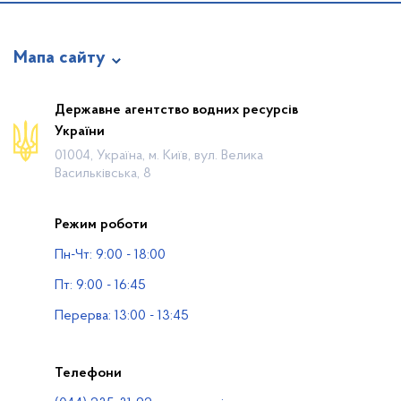
Мапа сайту
Про відомство
Державне агентство водних ресурсів
України
Діяльність
01004, Україна, м. Київ, вул. Велика
Громадянам
Васильківська, 8
Прес-центр
Режим роботи
Публічна інформація
Пн-Чт: 9:00 - 18:00
Водогосподарські організації
Пт: 9:00 - 16:45
Контакти
Перерва: 13:00 - 13:45
Телефони