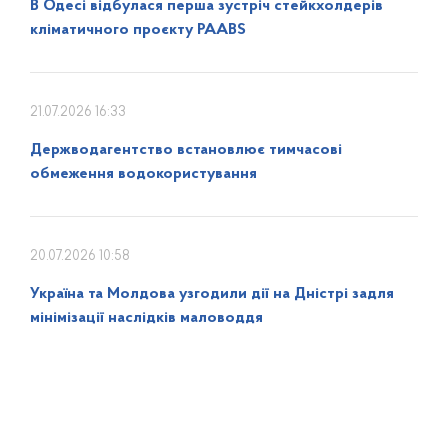
В Одесі відбулася перша зустріч стейкхолдерів
кліматичного проєкту PAABS
21.07.2026 16:33
Держводагентство встановлює тимчасові
обмеження водокористування
20.07.2026 10:58
Україна та Молдова узгодили дії на Дністрі задля
мінімізації наслідків маловоддя