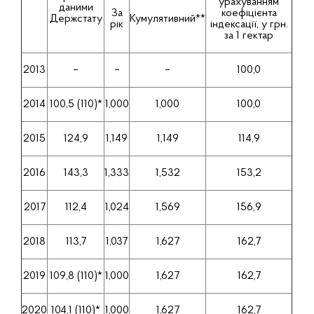
урахуванням
даними
За
коефіцієнта
Держстату
Кумулятивний**
рік
індексації, у грн.
за 1 гектар
2013
–
–
–
100,0
2014
100,5 (110)*
1,000
1,000
100,0
2015
124,9
1,149
1,149
114,9
2016
143,3
1,333
1,532
153,2
2017
112,4
1,024
1,569
156,9
2018
113,7
1,037
1,627
162,7
2019
109,8 (110)*
1,000
1,627
162,7
2020
104,1 (110)*
1,000
1,627
162,7