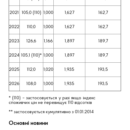
2021
105,0 (110)
1,000
1,627
162,7
2022
110,0
1,000
1,627
162,7
2023
126,6
1,166
1,897
189,7
2024
105,1 (110)*
1,000
1,897
189,7
2025
112,0
1,020
1,935
193,5
2026
108,0
1,000
1,935
193,5
* (110) – застосовується у разі якщо індекс
споживчих цін не перевищує 110 відсотків
** застосовується кумулятивно з 01.01.2014
Основні новини