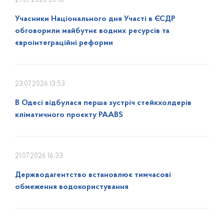
27.07.2026 20:18
Учасники Національного дня Участі в ЄСДР
обговорили майбутнє водних ресурсів та
євроінтеграційні реформи
23.07.2026 13:53
В Одесі відбулася перша зустріч стейкхолдерів
кліматичного проєкту PAABS
21.07.2026 16:33
Держводагентство встановлює тимчасові
обмеження водокористування