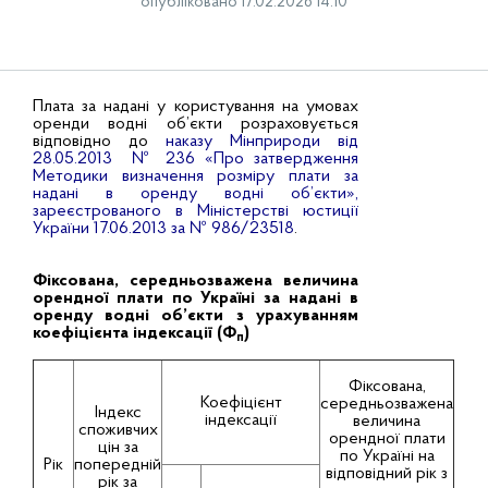
опубліковано 17.02.2026 14:10
Плата за надані у користування на умовах
оренди водні об’єкти розраховується
відповідно до
наказу Мінприроди від
28.05.2013 № 236 «Про затвердження
Методики визначення розміру плати за
надані в оренду водні об’єкти»,
зареєстрованого в Мініст
ерстві юстиції
України 17.06.2013 за № 986/23518
.
Фіксована, середньозважена величина
орендної плати по Україні за надані в
оренду водні об’єкти з урахуванням
коефіцієнта індексації (Ф
)
п
Фіксована,
Коефіцієнт
середньозважена
Індекс
індексації
величина
споживчих
орендної плати
цін за
по Україні на
Рік
попередній
відповідний рік з
рік за