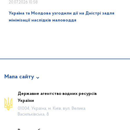
20.07.2026 10:58
Україна та Молдова узгодили дії на Дністрі задля
мінімізації наслідків маловоддя
Мапа сайту
Про відомство
Державне агентство водних ресурсів
України
Діяльність
01004, Україна, м. Київ, вул. Велика
Громадянам
Васильківська, 8
Прес-центр