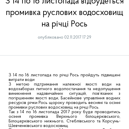
З 14 по 16 листопада відбудеться
промивка руслових водосховищ
на річці Рось
опубліковано 02.11.2017 17:29
З 14 по 16 листопада по річці Рось пройдуть підвищені
витрати води
З метою підтримання належної якості води на
водозаборах питного водопостачання та недопущення
виникнення надзвичайних ситуацій, пов’язаних з
погіршенням якості води, Басейнове управління водних
ресурсів річки Рось щороку проводить весняні та осінні
промивки руслових водосховищ на річці Рось.
Так з 14 по 16 листопада 2017 року буде проводитись
осіння промивка Верхнього білоцерківського,
Білоцерківського нижнього, Стеблівського та Корсунь-
Шевченківського водосховищ.