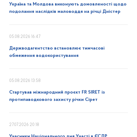
Україна та Молдова виконують домовленості щодо
подолання наслідків маловоддя на річці Дністер
05.08.2026 16:47
Держводагентство встановлює тимчасові
обмеження водокористування
05.08.2026 13:58
Стартував міжнародний проєкт FR SIRET із
протипаводкового захисту річки Сірет
27.07.2026 20:18
Учасники Національного дня Участі в ЄСДР