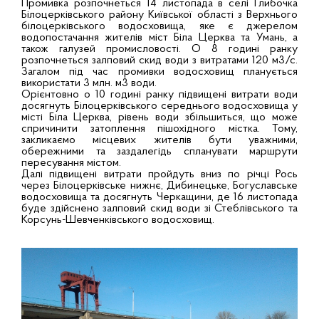
Промивка розпочнеться 14 листопада в селі Глибочка
Білоцерківського району Київської області з Верхнього
білоцерківського водосховища, яке є джерелом
водопостачання жителів міст Біла Церква та Умань, а
також галузей промисловості. О 8 годині ранку
розпочнеться залповий скид води з витратами 120 м3/с.
Загалом під час промивки водосховищ планується
використати 3 млн. м3 води.
Орієнтовно о 10 годині ранку підвищені витрати води
досягнуть Білоцерківського середнього водосховища у
місті Біла Церква, рівень води збільшиться, що може
спричинити затоплення пішохідного містка. Тому,
закликаємо місцевих жителів бути уважними,
обережними та заздалегідь спланувати маршрути
пересування містом.
Далі підвищені витрати пройдуть вниз по річці Рось
через Білоцерківське нижнє, Дибинецьке, Богуславське
водосховища та досягнуть Черкащини, де 16 листопада
буде здійснено залповий скид води зі Стеблівського та
Корсунь-Шевченківського водосховищ.