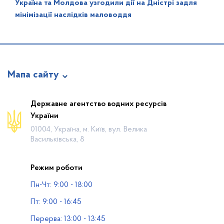
Україна та Молдова узгодили дії на Дністрі задля
мінімізації наслідків маловоддя
Мапа сайту
Про відомство
Державне агентство водних ресурсів
України
Діяльність
01004, Україна, м. Київ, вул. Велика
Громадянам
Васильківська, 8
Прес-центр
Режим роботи
Публічна інформація
Пн-Чт: 9:00 - 18:00
Водогосподарські організації
Пт: 9:00 - 16:45
Контакти
Перерва: 13:00 - 13:45