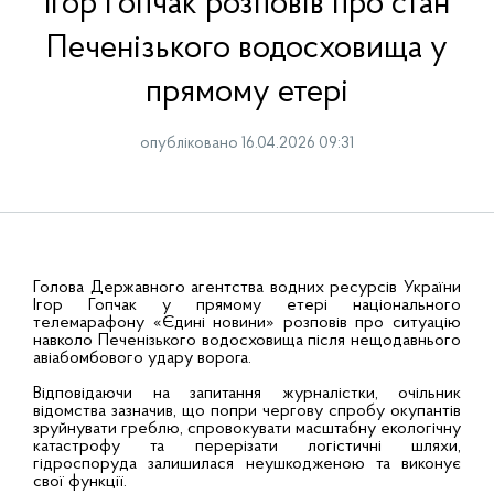
Ігор Гопчак розповів про стан
Печенізького водосховища у
прямому етері
опубліковано 16.04.2026 09:31
Голова Державного агентства водних ресурсів України
Ігор Гопчак у прямому етері національного
телемарафону «Єдині новини» розповів про ситуацію
навколо Печенізького водосховища після нещодавнього
авіабомбового удару ворога.
Відповідаючи на запитання журналістки, очільник
відомства зазначив, що попри чергову спробу окупантів
зруйнувати греблю, спровокувати масштабну екологічну
катастрофу та перерізати логістичні шляхи,
гідроспоруда залишилася неушкодженою та виконує
свої функції.