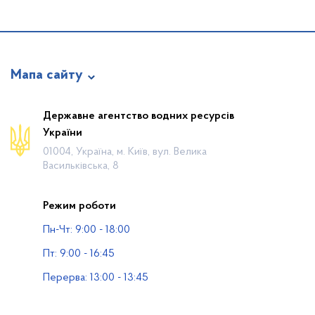
Мапа сайту
Про відомство
Державне агентство водних ресурсів
України
Діяльність
01004, Україна, м. Київ, вул. Велика
Громадянам
Васильківська, 8
Прес-центр
Режим роботи
Публічна інформація
Пн-Чт: 9:00 - 18:00
Водогосподарські організації
Пт: 9:00 - 16:45
Контакти
Перерва: 13:00 - 13:45