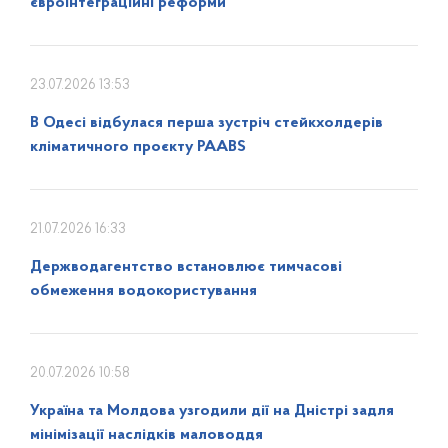
євроінтеграційні реформи
23.07.2026 13:53
В Одесі відбулася перша зустріч стейкхолдерів
кліматичного проєкту PAABS
21.07.2026 16:33
Держводагентство встановлює тимчасові
обмеження водокористування
20.07.2026 10:58
Україна та Молдова узгодили дії на Дністрі задля
мінімізації наслідків маловоддя