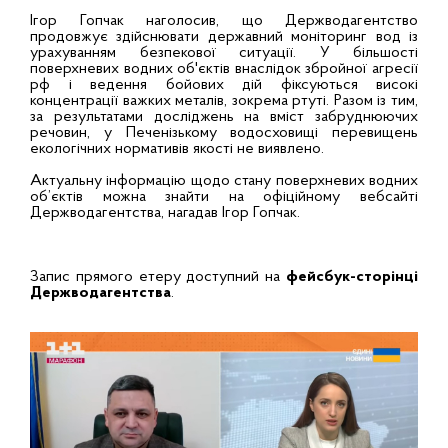
Ігор Гопчак наголосив, що Держводагентство
продовжує здійснювати державний моніторинг вод із
урахуванням безпекової ситуації. У більшості
поверхневих водних об'єктів внаслідок збройної агресії
рф і ведення бойових дій фіксуються високі
концентрації важких металів, зокрема ртуті. Разом із тим,
за результатами досліджень на вміст забруднюючих
речовин, у Печенізькому водосховищі перевищень
екологічних нормативів якості не виявлено.
Актуальну інформацію щодо стану поверхневих водних
об’єктів можна знайти на офіційному вебсайті
Держводагентства, нагадав Ігор Гопчак.
Запис прямого етеру доступний на
фейсбук-сторінці
Держводагентства
.