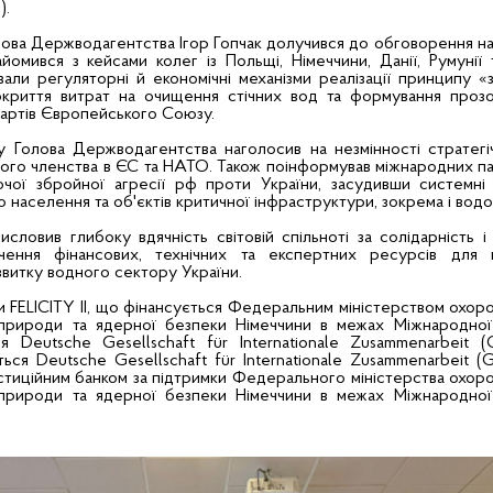
).
олова Держводагентства Ігор Гопчак долучився до обговорення н
айомився з кейсами колег із Польщі, Німеччини, Данії, Румунії
вали регуляторні й економічні механізми реалізації принципу 
покриття витрат на очищення стічних вод та формування проз
дартів Європейського Союзу.
 Голова Держводагентства наголосив на незмінності стратегі
ного членства в ЄС та НАТО. Також поінформував міжнародних п
ючої збройної агресії рф проти України, засудивши системні 
 населення та об'єктів критичної інфраструктури, зокрема і водо
словив глибоку вдячність світовій спільноті за солідарність і
учення фінансових, технічних та експертних ресурсів для в
звитку водного сектору України.
ки FELICITY II, що фінансується Федеральним міністерством охоро
 природи та ядерної безпеки Німеччини в межах Міжнародної 
ться Deutsche Gesellschaft für Internationale Zusammenarbeit
ться Deutsche Gesellschaft für Internationale Zusammenarbeit 
стиційним банком за підтримки Федерального міністерства охоро
 природи та ядерної безпеки Німеччини в межах Міжнародної 