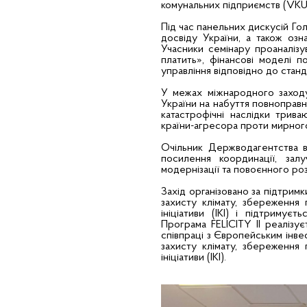
комунальних підприємств (VKU
Під час панельних дискусій Г
досвіду України, а також озн
Учасники семінару проаналізу
платить», фінансові моделі 
управління відповідно до стан
У межах міжнародного заходу
України на набуття повноправ
катастрофічні наслідки трива
країни-агресора проти мирного
Очільник Держводагентства ви
посилення координації, зал
модернізації та повоєнного ро
Захід організовано за підтрим
захисту клімату, збереження
ініціативи (IKI) і підтримує
Програма FELICITY II реалізує
співпраці з Європейським інве
захисту клімату, збереження
ініціативи (IKI).