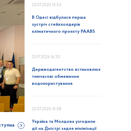
23.07.2026 13:53
В Одесі відбулася перша
зустріч стейкхолдерів
кліматичного проєкту PAABS
21.07.2026 16:33
Держводагентство встановлює
тимчасові обмеження
водокористування
20.07.2026 10:58
Україна та Молдова узгодили
ступна
дії на Дністрі задля мінімізації