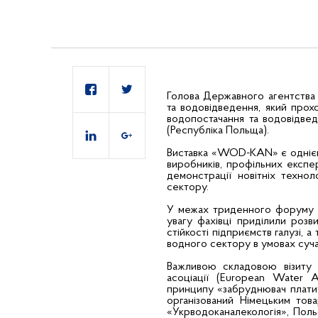
Голова Державного агентства 
та водовідведення, який прох
водопостачання та водовідве
(Республіка Польща).
Виставка «WOD-KAN» є однією 
виробників, профільних експер
демонстрації новітніх технол
сектору.
У межах триденного форуму б
увагу фахівці приділили розв
стійкості підприємств галузі, 
водного сектору в умовах суча
Важливою складовою візиту у
асоціації (European Water 
принципу «забруднювач платить
організований Німецьким тов
«Укрводоканалекологія», Пол