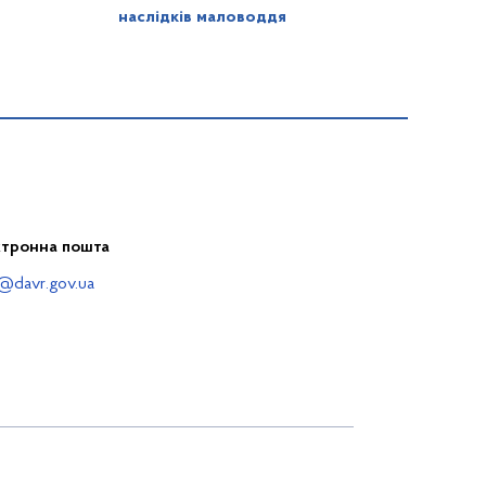
наслідків маловоддя
ктронна пошта
@davr.gov.ua