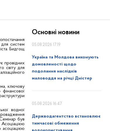
Основні новини
допостачання
я для систем
05.08.2026 17:19
іста Бидгощ
Україна та Молдова виконують
ує провідних
домовленості щодо
го світу для
подолання наслідків
алізаційного
маловоддя на річці Дністер
ма, ключову
ю фінансової
нфраструктури
05.08.2026 16:47
ької водної
провадження
Держводагентство встановлює
 Семінар був
тимчасові обмеження
 Асоціацією
 асоціацією
водокористування