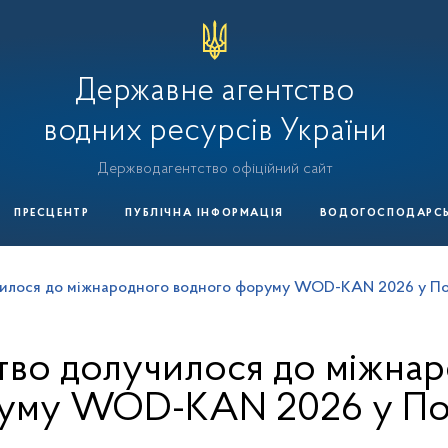
Державне агентство
водних ресурсів України
Держводагентство офіційний сайт
ПРЕСЦЕНТР
ПУБЛІЧНА ІНФОРМАЦІЯ
ВОДОГОСПОДАРСЬК
илося до міжнародного водного форуму WOD-KAN 2026 у По
тво долучилося до міжнар
уму WOD-KAN 2026 у По