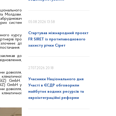
аціонального
 та Молдови.
«забруднювач
05.08.2026 13:58
орих систем
Стартував міжнародний проєкт
чного курсу
артнерів про
FR SIRET із протипаводкового
злочинні дії
захисту річки Сірет
постачання.
 закликав до
ідновлення,
27.07.2026 20:18
ни довкілля,
кліматичної
Учасники Національного дня
 (GIZ) GmbH.
(GIZ) GmbH у
Участі в ЄСДР обговорили
ни довкілля,
майбутнє водних ресурсів та
кліматичної
євроінтеграційні реформи