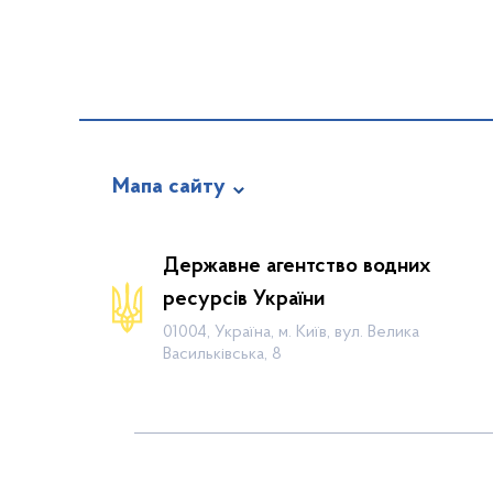
Мапа сайту
Про відомство
Державне агентство водних
Діяльність
ресурсів України
Громадянам
01004, Україна, м. Київ, вул. Велика
Васильківська, 8
Прес-центр
Публічна інформація
Водогосподарські організації
Контакти