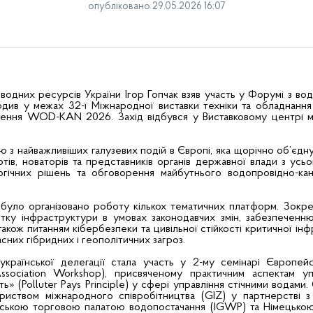
опубліковано 29.05.2026 16:07
водних ресурсів України Ігор Гопчак взяв участь у Форумі з во
одив у межах 32-ї Міжнародної виставки техніки та обладнанн
дення WOD-KAN 2026. Захід відбувся у Виставковому центрі м
з найважливіших галузевих подій в Європі, яка щорічно об’єдн
тів, новаторів та представників органів державної влади з усьо
огічних рішень та обговорення майбутнього водопровідно-кан
уло організовано роботу кількох тематичних платформ. Зокре
итку інфраструктури в умовах законодавчих змін, забезпеченн
а також питанням кібербезпеки та цивільної стійкості критичної і
сних гібридних і геополітичних загроз.
країнської делегації стала участь у 2-му семінарі Європейс
Association Workshop), присвяченому практичним аспектам у
» (Polluter Pays Principle) у сфері управління стічними водами.
ариством міжнародного співробітництва (GIZ) у партнерстві з
ьською торговою палатою водопостачання (IGWP) та Німецькою