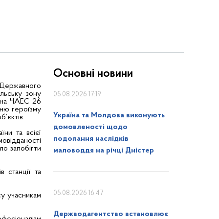
Основні новини
 Державного
льську зону
05.08.2026 17:19
ї на ЧАЕС 26
нню героїзму
Україна та Молдова виконують
б’єктів.
домовленості щодо
їни та всієї
подолання наслідків
мовідданості
ло запобігти
маловоддя на річці Дністер
 станції та
05.08.2026 16:47
су учасникам
Держводагентство встановлює