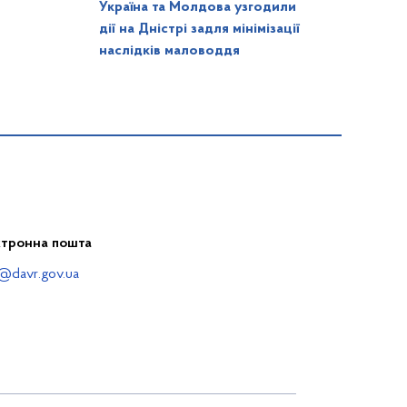
Україна та Молдова узгодили
дії на Дністрі задля мінімізації
наслідків маловоддя
ктронна пошта
@davr.gov.ua