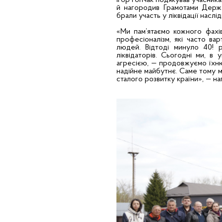
Ігор Гопчак подякував учасника
й нагородив Грамотами Держав
брали участь у ліквідації наслі
«Ми пам’ятаємо кожного фахівц
професіоналізм, які часто ва
людей. Відтоді минуло 40! р
ліквідаторів. Сьогодні ми, в
агресією, — продовжуємо їхню
надійне майбутнє. Саме тому 
сталого розвитку країни», — н