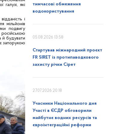
рофесіоналізм
тимчасові обмеження
 галузі, які
водокористування
відданість і
ля мільйонів
яки подвигу
ю російською
05.08.2026 13:58
а й будувати
 є запорукою
Стартував міжнародний проєкт
FR SIRET із протипаводкового
захисту річки Сірет
27.07.2026 20:18
Учасники Національного дня
Участі в ЄСДР обговорили
майбутнє водних ресурсів та
євроінтеграційні реформи