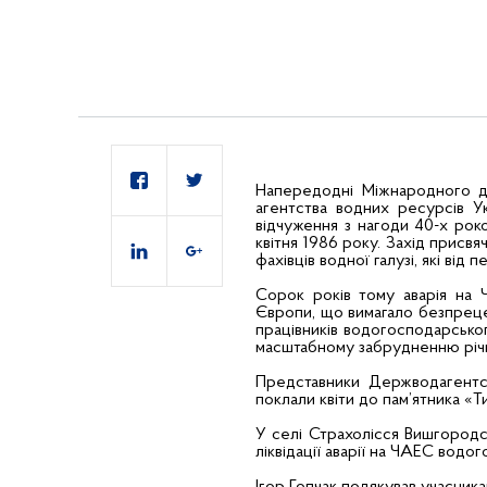
Напередодні Міжнародного дн
агентства водних ресурсів У
відчуження з нагоди 40-х рок
квітня 1986 року. Захід присвя
фахівців водної галузі, які від
Сорок років тому аварія на Ч
Європи, що вимагало безпреце
працівників водогосподарсько
масштабному забрудненню річк
Представники Держводагентст
поклали квіти до пам’ятника «Ти
У селі Страхолісся Вишгородс
ліквідації аварії на ЧАЕС водо