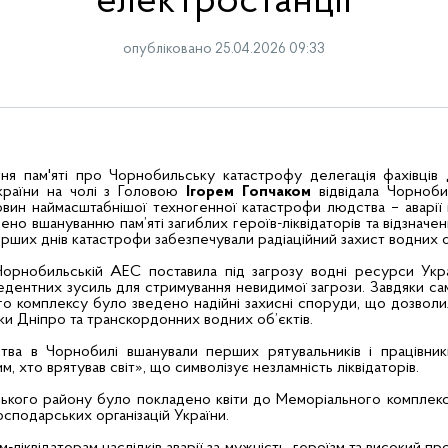
електростанції
опубліковано 25.04.2026 09:33
я пам'яті про Чорнобильську катастрофу делегація фахівців
країни на чолі з Головою
Ігорем Гопчаком
відвідала Чорноби
овин наймасштабнішої техногенної катастрофи людства – аварі
чено вшануванню пам’яті загиблих героїв-ліквідаторів та відзначе
 перших днів катастрофи забезпечували радіаційний захист водних о
орнобильській АЕС поставила під загрозу водні ресурси Укра
дентних зусиль для стримування невидимої загрози. Завдяки са
го комплексу було зведено надійні захисні споруди, що дозволи
и Дніпро та транскордонних водних об’єктів.
ва в Чорнобилі вшанували перших рятувальників і працівників
м, хто врятував світ», що символізує незламність ліквідаторів.
ького району було покладено квіти до Меморіального комплек
господарських організацій України.