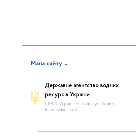
Мапа сайту
Про відомство
Державне агентство водних
Діяльність
ресурсів України
Громадянам
01004, Україна, м. Київ, вул. Велика
Васильківська, 8
Прес-центр
Публічна інформація
Водогосподарські організації