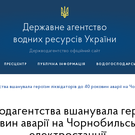
Державне агентство
водних ресурсів України
Держводагентство офіційний сайт
ПРЕСЦЕНТР
ПУБЛІЧНА ІНФОРМАЦІЯ
ВОДОГОСПОДАРСЬК
ва вшанувала героїзм ліквідаторів до 40 роковин аварії на Ч
дагентства вшанувала гер
вин аварії на Чорнобильсь