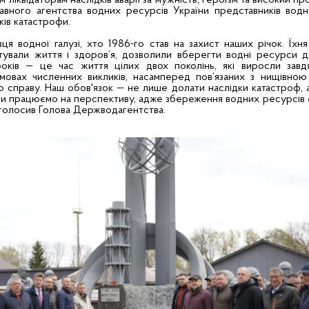
м-ліквідаторам наслідків аварії за мужність, героїзм та високий п
ного агентства водних ресурсів України представників водної
дків катастрофи.
я водної галузі, хто 1986-го став на захист наших річок. Їхня 
ртували життя і здоров’я, дозволили вберегти водні ресурси д
оків — це час життя цілих двох поколінь, які виросли завд
 умовах численних викликів, насамперед пов’язаних з нищівно
 справу. Наш обов'язок — не лише долати наслідки катастроф, 
ми працюємо на перспективу, адже збереження водних ресурсів
аголосив Голова Держводагентства.