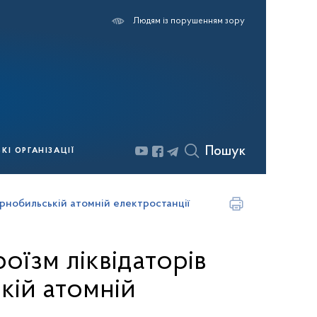
Людям із порушенням зору
Пошук
І ОРГАНІЗАЦІЇ
орнобильській атомній електростанції
оїзм ліквідаторів
кій атомній