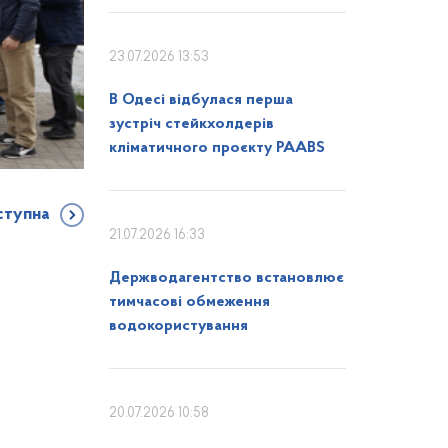
23.07.2026 13:53
В Одесі відбулася перша
зустріч стейкхолдерів
кліматичного проєкту PAABS
ступна
21.07.2026 16:33
Держводагентство встановлює
тимчасові обмеження
водокористування
20.07.2026 10:58