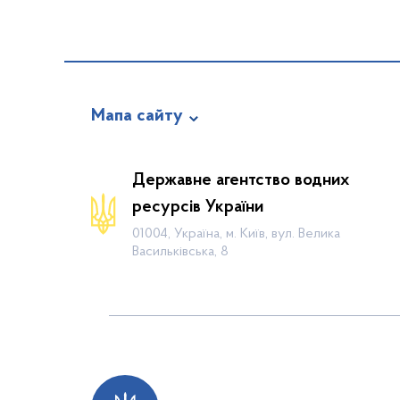
Мапа сайту
Про відомство
Державне агентство водних
Діяльність
ресурсів України
Громадянам
01004, Україна, м. Київ, вул. Велика
Васильківська, 8
Прес-центр
Публічна інформація
Водогосподарські організації
Контакти