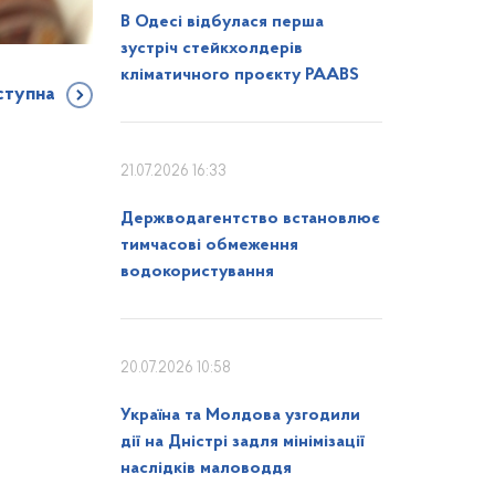
В Одесі відбулася перша
зустріч стейкхолдерів
кліматичного проєкту PAABS
ступна
21.07.2026 16:33
Держводагентство встановлює
тимчасові обмеження
водокористування
20.07.2026 10:58
Україна та Молдова узгодили
дії на Дністрі задля мінімізації
наслідків маловоддя