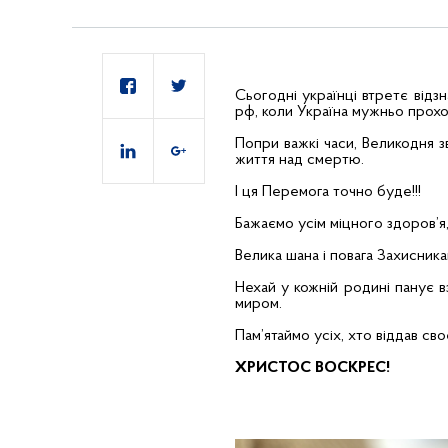
Сьогодні українці втретє від
рф, коли Україна мужньо прох
Попри важкі часи, Великодня з
життя над смертю.
І ця Перемога точно буде!!!
Бажаємо усім міцного здоров’я,
Велика шана і повага Захисника
Нехай у кожній родині панує 
миром.
Пам’ятаймо усіх, хто віддав сво
ХРИСТОС ВОСКРЕС!