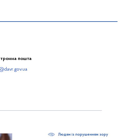
ктронна пошта
@davr.gov.ua
Людям із порушенням зору