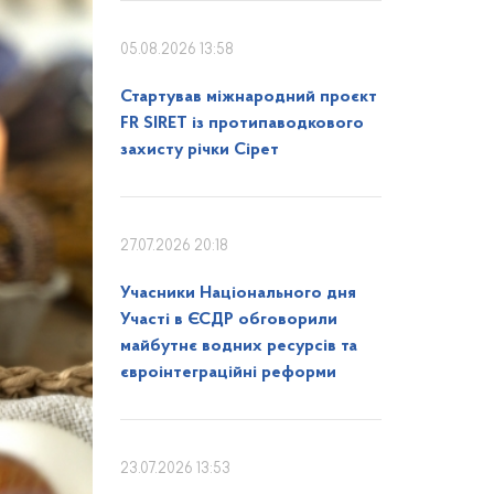
05.08.2026 13:58
Стартував міжнародний проєкт
FR SIRET із протипаводкового
захисту річки Сірет
27.07.2026 20:18
Учасники Національного дня
Участі в ЄСДР обговорили
майбутнє водних ресурсів та
євроінтеграційні реформи
23.07.2026 13:53