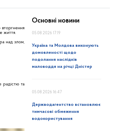
Основні новини
о вторгнення
е життя.
05.08.2026 17:19
ра над злом,
Україна та Молдова виконують
домовленості щодо
подолання наслідків
маловоддя на річці Дністер
е радістю та
05.08.2026 16:47
Держводагентство встановлює
тимчасові обмеження
водокористування