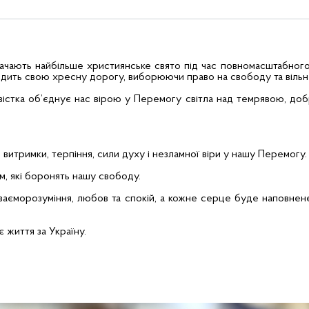
значають найбільше християнське свято під час повномасштабног
одить свою хресну дорогу, виборюючи право на свободу та вільн
вістка об’єднує нас вірою у Перемогу світла над темрявою, доб
 витримки, терпіння, сили духу і незламної віри у нашу Перемогу.
м, які боронять нашу свободу.
взаєморозуміння, любов та спокій, а кожне серце буде наповнен
є життя за Україну.