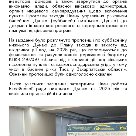
інвесторів, донорів, а також звернутися до органів
виконавчої влади, обласної військової адміністрації,
органів місцевого самоврядування щодо включення
пунктів Програми заходів Плану управління річковими
басейном Дунаю (суббасейн нижнього Дунаю) до
документів короткострокового та середньострокового
планування, цільових програм.
На засіданні було розглянуто пропозиції по суббасейну
нижнього Дунаю до Плану заходів із захисту від
шкідливої дії вод на 2025 рік, що пропонуються до
фінансування за рахунок коштів державного бюджету
КПКВ 2707070 «Захист від шкідливої дії вод сільських
населених пунктів і сільськогосподарських угідь, у тому
числі в басейні річки Тиса у Закарпатській області».
Означені пропозицію були одноголосно схвалені.
Також учасники засідання затвердили План роботи
Басейнової ради нижнього Дунаю на 2025 рік та
вирішили організаційні питання.