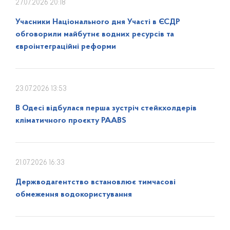
27.07.2026 20:18
Учасники Національного дня Участі в ЄСДР
обговорили майбутнє водних ресурсів та
євроінтеграційні реформи
23.07.2026 13:53
В Одесі відбулася перша зустріч стейкхолдерів
кліматичного проєкту PAABS
21.07.2026 16:33
Держводагентство встановлює тимчасові
обмеження водокористування