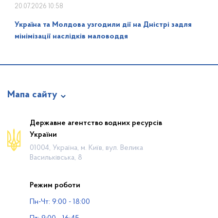
20.07.2026 10:58
Україна та Молдова узгодили дії на Дністрі задля
мінімізації наслідків маловоддя
Мапа сайту
Про відомство
Державне агентство водних ресурсів
України
Діяльність
01004, Україна, м. Київ, вул. Велика
Громадянам
Васильківська, 8
Прес-центр
Режим роботи
Публічна інформація
Пн-Чт: 9:00 - 18:00
Водогосподарські організації