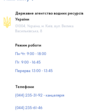
Про відомство
Державне агентство водних ресурсів
України
Діяльність
01004, Україна, м. Київ, вул. Велика
Громадянам
Васильківська, 8
Прес-центр
Режим роботи
Публічна інформація
Пн-Чт: 9:00 - 18:00
Водогосподарські організації
Пт: 9:00 - 16:45
Контакти
Перерва: 13:00 - 13:45
Телефони
(044) 235-31-92 - канцелярія
(044) 235-61-46