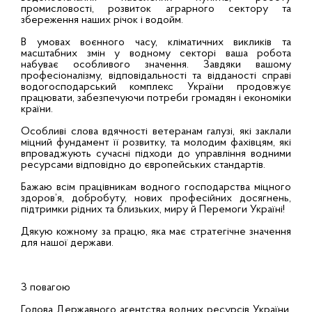
промисловості, розвиток аграрного сектору та
збереження наших річок і водойм.
В умовах воєнного часу, кліматичних викликів та
масштабних змін у водному секторі ваша робота
набуває особливого значення. Завдяки вашому
професіоналізму, відповідальності та відданості справі
водогосподарський комплекс України продовжує
працювати, забезпечуючи потреби громадян і економіки
країни.
Особливі слова вдячності ветеранам галузі, які заклали
міцний фундамент її розвитку, та молодим фахівцям, які
впроваджують сучасні підходи до управління водними
ресурсами відповідно до європейських стандартів.
Бажаю всім працівникам водного господарства міцного
здоров’я, добробуту, нових професійних досягнень,
підтримки рідних та близьких, миру й Перемоги Україні!
Дякую кожному за працю, яка має стратегічне значення
для нашої держави.
З повагою
Голова Державного агентства водних ресурсів України,