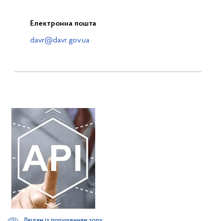
Електронна пошта
davr@davr.gov.ua
Людям із порушенням зору