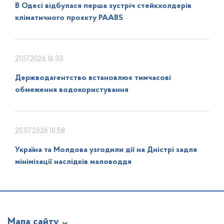
В Одесі відбулася перша зустріч стейкхолдерів
кліматичного проєкту PAABS
21.07.2026 16:33
Держводагентство встановлює тимчасові
обмеження водокористування
20.07.2026 10:58
Україна та Молдова узгодили дії на Дністрі задля
мінімізації наслідків маловоддя
Мапа сайту