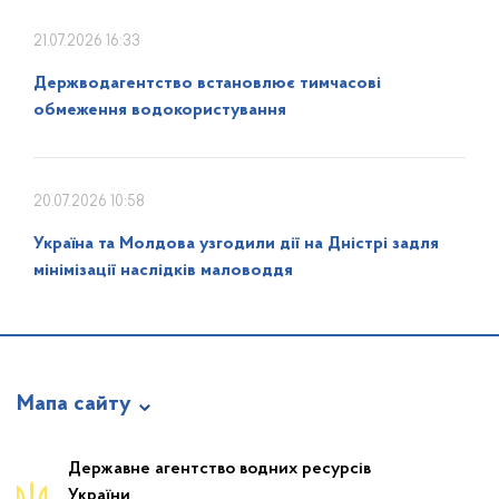
21.07.2026 16:33
Держводагентство встановлює тимчасові
обмеження водокористування
20.07.2026 10:58
Україна та Молдова узгодили дії на Дністрі задля
мінімізації наслідків маловоддя
Мапа сайту
Про відомство
Державне агентство водних ресурсів
України
Діяльність