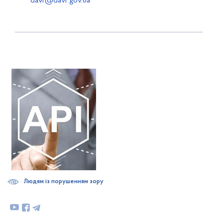
davr@davr.gov.ua
Людям із порушенням зору