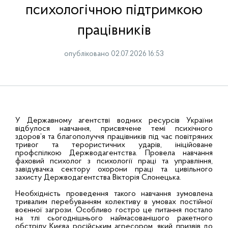
психологічною підтримкою
працівників
опубліковано 02.07.2026 16:53
У Державному агентстві водних ресурсів України
відбулося навчання, присвячене темі психічного
здоров’я та благополуччя працівників під час повітряних
тривог та терористичних ударів, ініційоване
профспілкою Держводагентства. Провела навчання
фаховий психолог з психології праці та управління,
завідувачка сектору охорони праці та цивільного
захисту Держводагентства Вікторія Слонецька.
Необхідність проведення такого навчання зумовлена
тривалим перебуванням колективу в умовах постійної
воєнної загрози. Особливо гостро це питання постало
на тлі сьогоднішнього наймасованішого ракетного
обстрілу Києва російським агресором, який призвів до