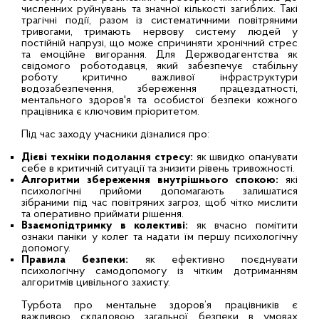
численних руйнувань та значної кількості загиблих. Такі
трагічні події, разом із систематичними повітряними
тривогами, тримають нервову систему людей у
постійній напрузі, що може спричиняти хронічний стрес
та емоційне вигорання. Для Держводагентства як
свідомого роботодавця, який забезпечує стабільну
роботу критично важливої інфраструктури
водозабезпечення, збереження працездатності,
ментального здоров'я та особистої безпеки кожного
працівника є ключовим пріоритетом.
Під час заходу учасники дізналися про:
Дієві техніки подолання стресу:
як швидко опанувати
себе в критичній ситуації та знизити рівень тривожності.
Алгоритми збереження внутрішнього спокою:
які
психологічні прийоми допомагають залишатися
зібраними під час повітряних загроз, щоб чітко мислити
та оперативно приймати рішення.
Взаємопідтримку в колективі:
як вчасно помітити
ознаки паніки у колег та надати їм першу психологічну
допомогу.
Правила безпеки:
як ефективно поєднувати
психологічну самодопомогу із чітким дотриманням
алгоритмів цивільного захисту.
Турбота про ментальне здоров’я працівників є
важливою складовою загальної безпеки в умовах