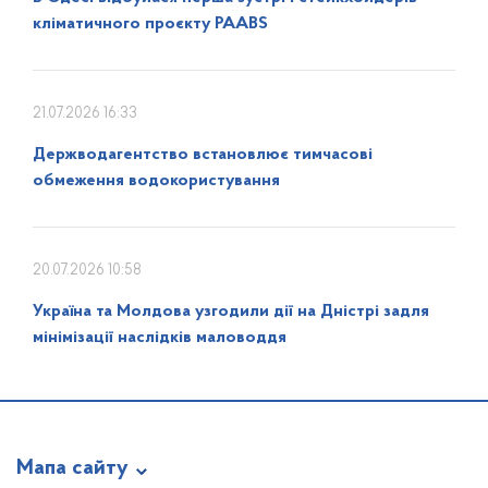
кліматичного проєкту PAABS
21.07.2026 16:33
Держводагентство встановлює тимчасові
обмеження водокористування
20.07.2026 10:58
Україна та Молдова узгодили дії на Дністрі задля
мінімізації наслідків маловоддя
Мапа сайту