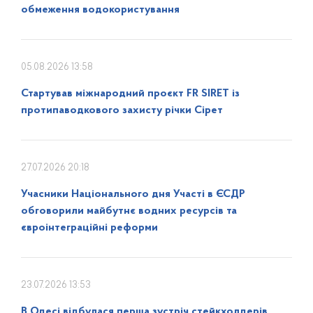
обмеження водокористування
05.08.2026 13:58
Стартував міжнародний проєкт FR SIRET із
протипаводкового захисту річки Сірет
27.07.2026 20:18
Учасники Національного дня Участі в ЄСДР
обговорили майбутнє водних ресурсів та
євроінтеграційні реформи
23.07.2026 13:53
В Одесі відбулася перша зустріч стейкхолдерів