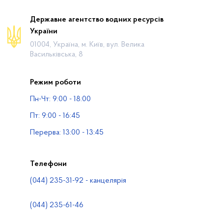
Про відомство
Державне агентство водних ресурсів
України
Діяльність
01004, Україна, м. Київ, вул. Велика
Громадянам
Васильківська, 8
Прес-центр
Режим роботи
Публічна інформація
Пн-Чт: 9:00 - 18:00
Водогосподарські організації
Пт: 9:00 - 16:45
Контакти
Перерва: 13:00 - 13:45
Телефони
(044) 235-31-92 - канцелярія
(044) 235-61-46