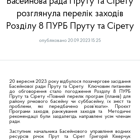
Басейнова рада Пруту та Сірету
розглянула перелік заходів
Розділу 8 ПУРБ Пруту та Сірету
опубліковано 20.09.2023 15:25
20 вересня 2023 року відбулося позачергове засідання
Басейнової ради Пруту та Сірету. Ключовим питанням
до обговорення стало погодження Розділу 8 ПУРБ
Пруту та Сірету «Повний перелік програм (планів) для
району річкового басейну чи суббасейну, їх зміст та
проблеми, які передбачено розв’язати». Проєкт
Програми заходів, ранжування заходів та Методичні
рекомендації були заздалегідь направлені усім членам
ради.
Заступник начальника Басейнового управління водних
ресурсів річок Прут та Сірет Григорій Кікерчук