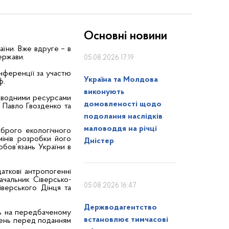
Основні новини
аїни. Вже вдруге – в
держави.
05.08.2026 17:19
нференції за участю
Україна та Молдова
ф.
виконують
я водними ресурсами
домовленості щодо
 Павло Гвозденко та
подолання наслідків
маловоддя на річці
оброго екологічного
мінів розробки його
Дністер
обов’язань України в
аткові антропогенні
ачальник Сіверсько-
05.08.2026 16:47
іверського Дінця та
Держводагентство
сь на передбаченому
встановлює тимчасові
рень перед поданням