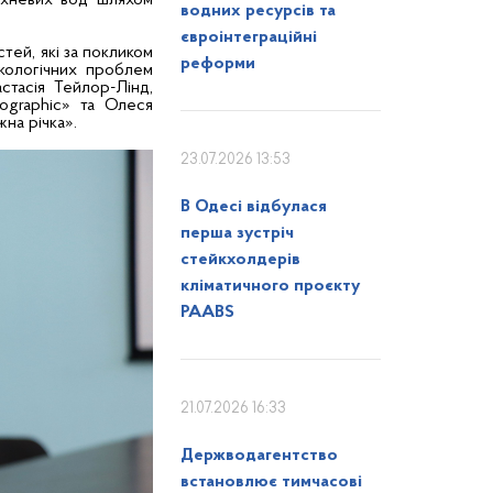
ерхневих вод шляхом
водних ресурсів та
євроінтеграційні
ей, які за покликом
реформи
кологічних проблем
стасія Тейлор-Лінд,
eographic» та Олеся
на річка».
23.07.2026 13:53
В Одесі відбулася
перша зустріч
стейкхолдерів
кліматичного проєкту
PAABS
21.07.2026 16:33
Держводагентство
встановлює тимчасові