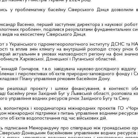
до Кабінету Міністрів України у 2024 році.
тись у проблематику басейну Сіверського Дінця дозволили 
ександр Васенко, перший заступник директора з наукової робо
кологічних проблем», поділився результатами фундаментальних с
х видів на екосистему Сіверського Дінця.
от з Українського гідрометеорологічного інституту ДСНС та НА
сті та вплив змін клімату на внутрішній розподіл стоку річок 
вкрай актуальним в умовах маловодності регіону на фоні значн
обництв Харківської, Донецької і Луганської областей.
еннадій Гончаров, т.в.о. завідувача науково-дослідного відділ
блемах і перспективах об’єктів природно-заповідного фонду і С
складової Плану управління річковим басейном Дону.
апи реалізації проєкту і шляхи фінансування, в контексті о
і басейну річки Західний Буг у Львівській області, розповіла ко
ого управління водних ресурсів річок Західного Бугу та Сяну.
ка, волонтерка і координаторка міжнародних проєктів ГО «Чо
ом міжнародної підтримки з питань управління водними ресурсами,
оти об’єктів водопостачання під час військових дій.
ось підписання Меморандуму про співпрацю між громадською ор
 Сіверсько-Донецьким басейновим управлінням водних ресурсів