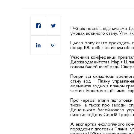
17-й рік поспіль відзначаємо Д
умовах воєнного стану. Утім, як
Цього року свято проходить п
понад 100 осіб з активним обг
Учасників конференції привіт
Держводагентства Марія Шпан
голова басейнової ради Сівер
Попри всі складнощі воєнног
стану вод – Плану управлінн
елементів згідно з планом-гра
частині імплементації вимог єв
Про чергові етапи підготовки
тиски, а також про заходи, сп
Донецького басейнового упра
нижнього Дону Сергій Трофан
А експертка екологічного ко
порядком підготовки Планів у