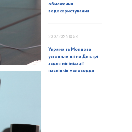
обмеження
водокористування
20.07.2026 10:58
Україна та Молдова
узгодили дії на Дністрі
задля мінімізації
наслідків маловоддя