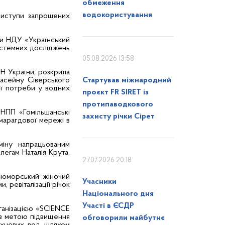
обмеження
водокористування
виступи запрошених
ти НДУ «Український
истемних досліджень
05.08.2026 13:58
Н України, розкрила
басейну Сіверського
Стартував міжнародний
ої потреби у водних
проєкт FR SIRET із
протипаводкового
у НПП «Гомільшанські
захисту річки Сірет
марагдової мережі в
бміну напрацьованим
легам Наталія Крута,
27.07.2026 20:18
рноморський жіночий
Учасники
 ревіталізації річок
Національного дня
Участі в ЄСДР
ганізацією «SCIENCE
 з метою підвищення
обговорили майбутнє