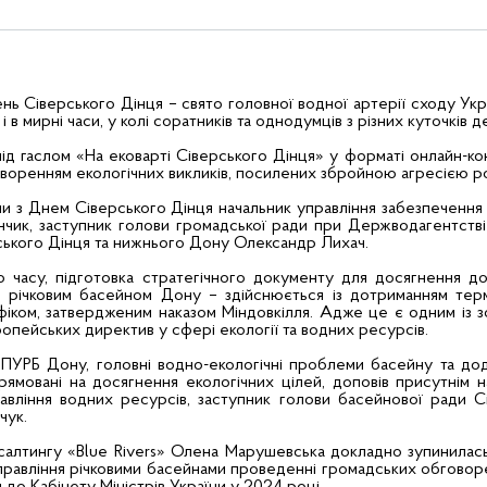
ень Сіверського Дінця – свято головної водної артерії сходу Укр
 і в мирні часи, у колі соратників та однодумців з різних куточків 
ід гаслом «На ековарті Сіверського Дінця» у форматі онлайн-ко
оворенням екологічних викликів, посилених збройною агресією р
али з Днем Сіверського Дінця начальник управління забезпеченн
чик, заступник голови громадської ради при Держводагентстві
ського Дінця та нижнього Дону Олександр Лихач.
о часу, підготовка стратегічного документу для досягнення д
я річковим басейном Дону – здійснюється із дотриманням тер
фіком, затвердженим наказом Міндовкілля. Адже це є одним із з
ропейських директив у сфері екології та водних ресурсів.
 ПУРБ Дону, головні водно-екологічні проблеми басейну та дод
рямовані на досягнення екологічних цілей, доповів присутнім н
вління водних ресурсів, заступник голови басейнової ради С
чук.
нсалтингу «Blue Rivers» Олена Марушевська докладно зупинила
правління річковими басейнами проведенні громадських обгово