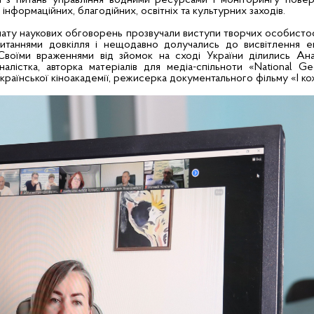
ці з питань управління водними ресурсами і моніторингу пов
інформаційних, благодійних, освітніх та культурних заходів.
ату наукових обговорень прозвучали виступи творчих особистост
таннями довкілля і нещодавно долучались до висвітлення е
Своїми враженнями від зйомок на сході України ділились Ана
алістка, авторка матеріалів для медіа-спільноти «National G
раїнської кіноакадемії, режисерка документального фільму «І кож