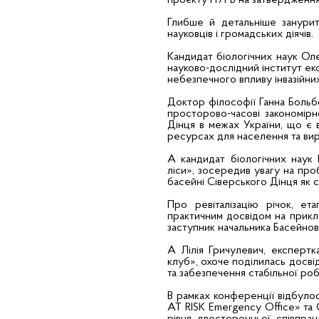
проєкту ПУРБ на затвердження 
Глибше й детальніше занури
науковців і громадських діячів.
Кандидат біологічних наук Ол
науково-дослідний інститут е
небезпечного впливу інвазійни
Доктор філософії Ганна Больб
просторово-часові закономірно
Дінця в межах України, що є 
ресурсах для населення та вир
А кандидат біологічних наук Г
ліси», зосередив увагу на про
басейні Сіверського Дінця як 
Про ревіталізацію річок, ет
практичним досвідом на приклад
заступник начальника Басейнов
А Лілія Гричулевич, експерт
клуб», охоче поділилась досвід
та забезпечення стабільної роб
В рамках конференції відбул
AT RISK Emergency Office» та