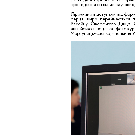
рівня двосторонньої співпра
проведення спільних наукових, 
Ліричними відступами від форм
серця щиро переймаються пи
басейну Сіверського Дінця. 
англійсько-шведська фотожурн
Моргунець-Ісаєнко, членкиня Ук