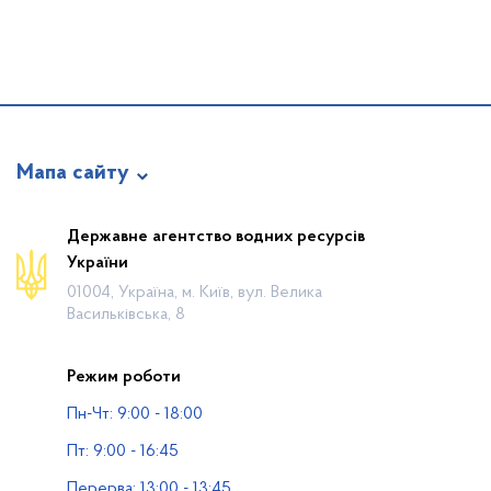
Мапа сайту
Про відомство
Державне агентство водних ресурсів
України
Діяльність
01004, Україна, м. Київ, вул. Велика
Громадянам
Васильківська, 8
Прес-центр
Режим роботи
Публічна інформація
Пн-Чт: 9:00 - 18:00
Водогосподарські організації
Пт: 9:00 - 16:45
Контакти
Перерва: 13:00 - 13:45