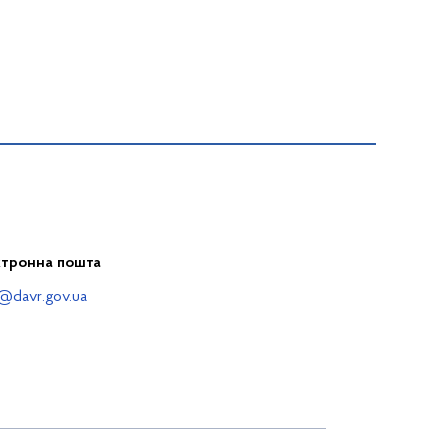
ктронна пошта
@davr.gov.ua