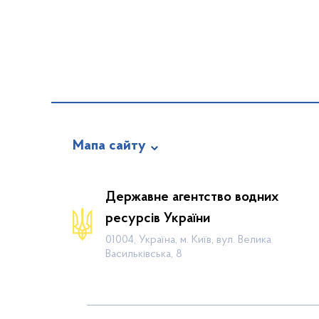
Мапа сайту
Про відомство
Державне агентство водних
Діяльність
ресурсів України
Громадянам
01004, Україна, м. Київ, вул. Велика
Васильківська, 8
Прес-центр
Публічна інформація
Водогосподарські організації