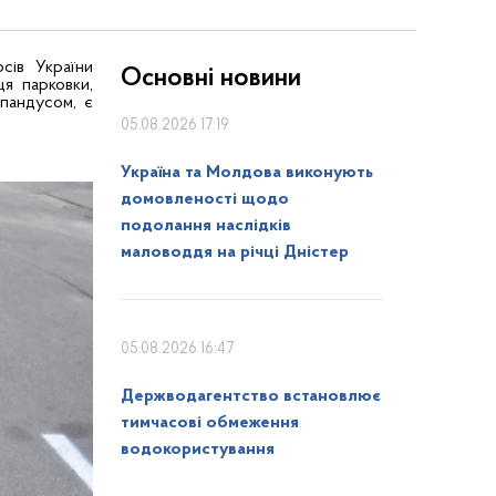
сів України
Основні новини
я парковки,
пандусом, є
05.08.2026 17:19
Україна та Молдова виконують
домовленості щодо
подолання наслідків
маловоддя на річці Дністер
05.08.2026 16:47
Держводагентство встановлює
тимчасові обмеження
водокористування