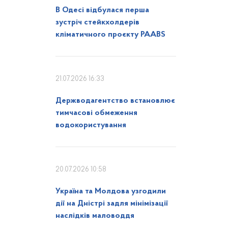
В Одесі відбулася перша
зустріч стейкхолдерів
кліматичного проєкту PAABS
21.07.2026 16:33
Держводагентство встановлює
тимчасові обмеження
водокористування
20.07.2026 10:58
Україна та Молдова узгодили
дії на Дністрі задля мінімізації
наслідків маловоддя