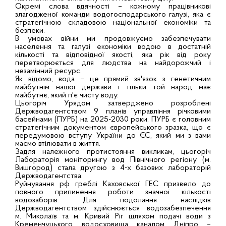
Окремі слова вдячності – кожному працівникові
злагодженої команди водогосподарського галузі, яка є
стратегічною складовою національної економіки та
безпеки.
В умовах війни ми продовжуємо забезпечувати
населення та галузі економіки водою в достатній
кількості та відповідної якості, яка рік від року
перетворюється для людства на найдорожчий і
незамінний ресурс.
Як відомо, вода – це прямий зв'язок з генетичним
майбутнім нашої держави і тільки той народ має
майбутнє, який п'є чисту воду.
Цьогоріч Урядом затверджено розроблені
Держводагентством 9 планів управління річковими
басейнами (ПУРБ) на 2025-2030 роки. ПУРБ є головним
стратегічним документом європейського зразка, що є
передумовою вступу України до ЄС, який ми з вами
маємо втілювати в життя.
Задля належного протистояння викликам, цьогоріч
Лабораторія моніторингу вод Північного регіону (м.
Вишгород) стала другою з 4-х базових лабораторій
Держводагентства.
Руйнування рф греблі Каховської ГЕС призвело до
повного припинення роботи значної кількості
водозаборів. Для подолання наслідків
Держводагентством здійснюється водозабезпечення
м. Миколаїв та м. Кривий Ріг шляхом подачі води з
Кременчуцького водосховища каналом Дніпро –