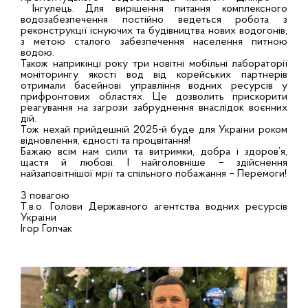
Інгулець. Для вирішення питання комплексного
водозабезпечення постійно ведеться робота з
реконструкції існуючих та будівництва нових водогонів,
з метою сталого забезпечення населення питною
водою.
Також наприкінці року три новітні мобільні лабораторії
моніторингу якості вод від корейських партнерів
отримали басейнові управління водних ресурсів у
прифронтових областях. Це дозволить прискорити
реагування на загрози забруднення внаслідок воєнних
дій.
Тож нехай прийдешній 2025-й буде для України роком
відновлення, єдності та процвітання!
Бажаю всім нам сили та витримки, добра і здоров’я,
щастя й любові. І найголовніше – здійснення
найзаповітнішої мрії та спільного побажання – Перемоги!
З повагою
Т.в.о. Голови Державного агентства водних ресурсів
України
Ігор Гопчак