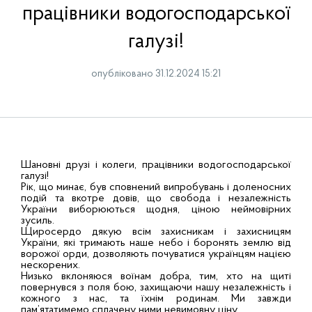
працівники водогосподарської
галузі!
опубліковано 31.12.2024 15:21
Шановні друзі і колеги, працівники водогосподарської
галузі!
Рік, що минає, був сповнений випробувань і доленосних
подій та вкотре довів, що свобода і незалежність
України виборюються щодня, ціною неймовірних
зусиль.
Щиросердо дякую всім захисникам і захисницям
України, які тримають наше небо і боронять землю від
ворожої орди, дозволяють почуватися українцям нацією
нескорених.
Низько вклоняюся воїнам добра, тим, хто на щиті
повернувся з поля бою, захищаючи нашу незалежність і
кожного з нас, та їхнім родинам. Ми завжди
пам’ятатимемо сплачену ними невимовну ціну.