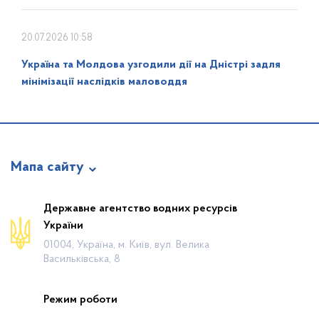
20.07.2026 10:58
Україна та Молдова узгодили дії на Дністрі задля
мінімізації наслідків маловоддя
Мапа сайту
Про відомство
Державне агентство водних ресурсів
України
Діяльність
01004, Україна, м. Київ, вул. Велика
Громадянам
Васильківська, 8
Прес-центр
Режим роботи
Публічна інформація