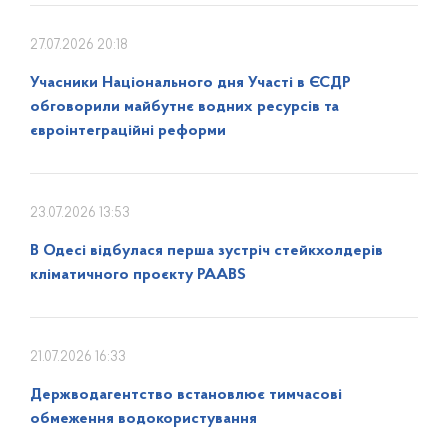
27.07.2026 20:18
Учасники Національного дня Участі в ЄСДР
обговорили майбутнє водних ресурсів та
євроінтеграційні реформи
23.07.2026 13:53
В Одесі відбулася перша зустріч стейкхолдерів
кліматичного проєкту PAABS
21.07.2026 16:33
Держводагентство встановлює тимчасові
обмеження водокористування