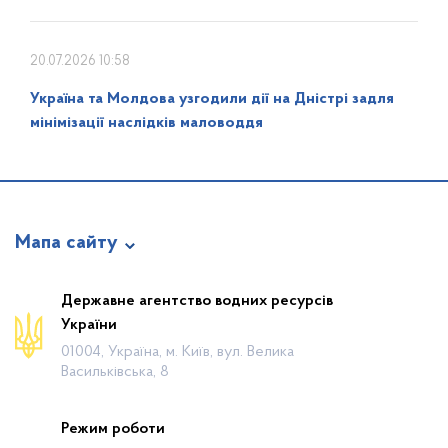
20.07.2026 10:58
Україна та Молдова узгодили дії на Дністрі задля
мінімізації наслідків маловоддя
Мапа сайту
Про відомство
Державне агентство водних ресурсів
України
Діяльність
01004, Україна, м. Київ, вул. Велика
Громадянам
Васильківська, 8
Прес-центр
Режим роботи
Публічна інформація