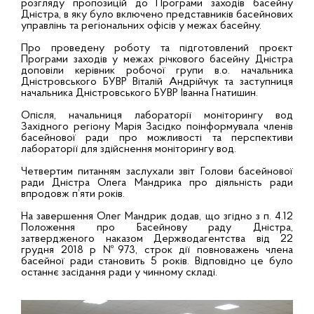
розгляду пропозицій до Програми заходів басейну
Дністра, в яку було включено представників басейнових
управлінь та регіональних офісів у межах басейну.
Про проведену роботу та підготовлений проєкт
Програми заходів у межах річкового басейну Дністра
доповіли керівник робочої групи в.о. начальника
Дністровського БУВР Віталій Андрійчук та заступниця
начальника Дністровського БУВР Іванна Гнатишин.
Опісля, начальниця лабораторії моніторингу вод
Західного регіону Марія Засідко поінформувала членів
басейнової ради про можливості та перспективи
лабораторії для здійснення моніторингу вод.
Четвертим питанням заслухали звіт Голови басейнової
ради Дністра Олега Мандрика про діяльність ради
впродовж п’яти років.
На завершення Олег Мандрик додав, що згідно з п. 4.12
Положення про Басейнову раду Дністра,
затвердженого наказом Держводагентства від 22
грудня 2018 р №973, строк дії повноважень члена
басейної ради становить 5 років. Відповідно це було
останнє засідання ради у чинному складі.