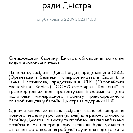
ради Дністра
опубліковано 22.09.2023 14:00
Стейкхолдери басейну Дністра обговорили актуальні
водно-екологічні питання.
На початку засідання Дана Богдан, представниця ОБСЄ
(Організація з безпеки і співробітництва в Європі), та
Ганна Плотникова, представниця ЄЕК (Європейська
Економічна Комісія) ООН/Секретаріат Конвенції з
транскордонних вод, презентували інформацію щодо
підготовки міжнародного проєкту транскордонного
співробітництва у басейні Дністра за підтримки ГЕФ.
Одним з ключових питань засідання стало обговорення
повного переліку програм (планів) для району річкового
басейну Дністра, їх змісту та проблем, які передбачено
розв’язати. На попередньому засіданні було ухвалено
рішення про створення робочої групи для підготовки та