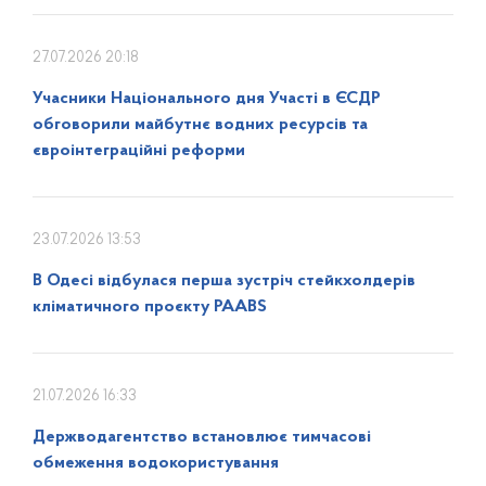
27.07.2026 20:18
Учасники Національного дня Участі в ЄСДР
обговорили майбутнє водних ресурсів та
євроінтеграційні реформи
23.07.2026 13:53
В Одесі відбулася перша зустріч стейкхолдерів
кліматичного проєкту PAABS
21.07.2026 16:33
Держводагентство встановлює тимчасові
обмеження водокористування