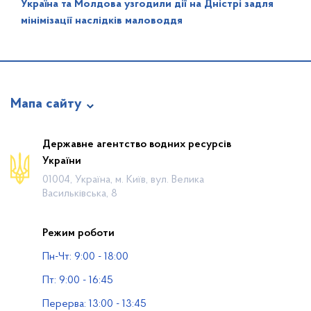
Україна та Молдова узгодили дії на Дністрі задля
мінімізації наслідків маловоддя
Мапа сайту
Про відомство
Державне агентство водних ресурсів
України
Діяльність
01004, Україна, м. Київ, вул. Велика
Громадянам
Васильківська, 8
Прес-центр
Режим роботи
Публічна інформація
Пн-Чт: 9:00 - 18:00
Водогосподарські організації
Пт: 9:00 - 16:45
Контакти
Перерва: 13:00 - 13:45