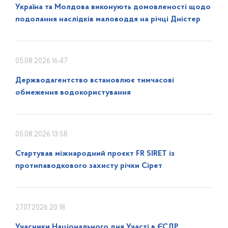
Україна та Молдова виконують домовленості щодо
подолання наслідків маловоддя на річці Дністер
05.08.2026 16:47
Держводагентство встановлює тимчасові
обмеження водокористування
05.08.2026 13:58
Стартував міжнародний проєкт FR SIRET із
протипаводкового захисту річки Сірет
27.07.2026 20:18
Учасники Національного дня Участі в ЄСДР