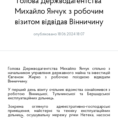
Голова Держводагентства
Михайло Янчук з робочим
візитом відвідав Вінничину
опубліковано 18.06.2024 18:07
Голова Держводагентства Михайло Янчук спільно з
начальником управління державного майна та інвестицій
Євгеном Жирко з робочою поїздкою відвідали
Вінниччину.
У перший день візиту очільник відомства ознайомився з
роботою Вінницької, Тульчинської та Бершадської
експлуатаційних дільниць.
Зокрема оглянуто адміністративно-господарські
приміщення, майстерні та техніку експлуатаційних
дільниць, осушувальну мережу річки Нетека, насосні