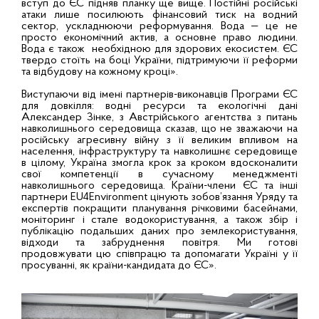
вступ до ЄС підняв планку ще вище. Постійні російські
атаки лише посилюють фінансовий тиск на водний
сектор, ускладнюючи реформування. Вода — це не
просто економічний актив, а основне право людини.
Вода є також необхідною для здорових екосистем. ЄС
твердо стоїть на боці України, підтримуючи її реформи
та відбудову на кожному кроці».
Виступаючи від імені партнерів-виконавців Програми ЄС
для довкілля: водні ресурси та екологічні дані
Александер Зінке, з Австрійського агентства з питань
навколишнього середовища сказав, що не зважаючи на
російську агресивну війну з її великим впливом на
населення, інфраструктуру та навколишнє середовище
в цілому, Україна змогла крок за кроком вдосконалити
свої компетенції в сучасному менеджменті
навколишнього середовища. Країни-члени ЄС та інші
партнери EU4Environment цінують зобов’язання Уряду та
експертів покращити планування річковими басейнами,
моніторинг і стале водокористування, а також збір і
публікацію подальших даних про землекористування,
відходи та забруднення повітря. Ми готові
продовжувати цю співпрацю та допомагати Україні у її
просуванні, як країни-кандидата до ЄС».