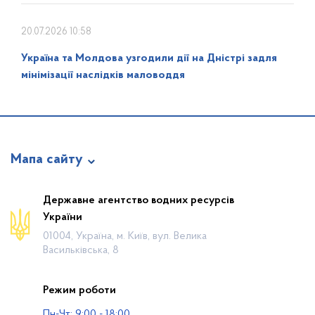
20.07.2026 10:58
Україна та Молдова узгодили дії на Дністрі задля
мінімізації наслідків маловоддя
Мапа сайту
Про відомство
Державне агентство водних ресурсів
України
Діяльність
01004, Україна, м. Київ, вул. Велика
Громадянам
Васильківська, 8
Прес-центр
Режим роботи
Публічна інформація
Пн-Чт: 9:00 - 18:00