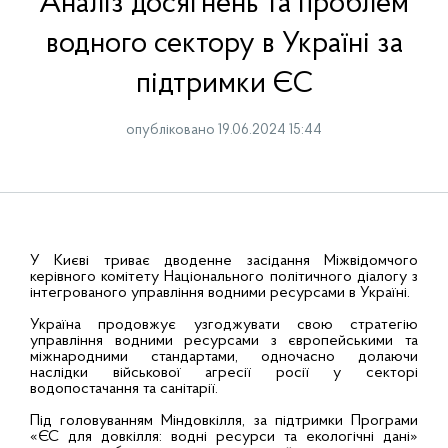
Аналіз досягнень та проблем
водного сектору в Україні за
підтримки ЄС
опубліковано 19.06.2024 15:44
У Києві триває дводенне засідання Міжвідомчого
керівного комітету Національного політичного діалогу з
інтегрованого управління водними ресурсами в Україні.
Україна продовжує узгоджувати свою стратегію
управління водними ресурсами з європейськими та
міжнародними стандартами, одночасно долаючи
наслідки військової агресії росії у секторі
водопостачання та санітарії.
Під головуванням Міндовкілля, за підтримки Програми
«ЄС для довкілля: водні ресурси та екологічні дані»