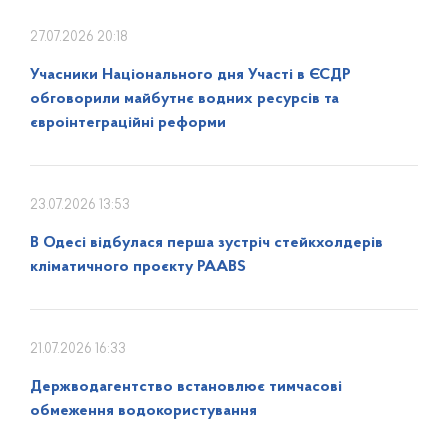
27.07.2026 20:18
Учасники Національного дня Участі в ЄСДР
обговорили майбутнє водних ресурсів та
євроінтеграційні реформи
23.07.2026 13:53
В Одесі відбулася перша зустріч стейкхолдерів
кліматичного проєкту PAABS
21.07.2026 16:33
Держводагентство встановлює тимчасові
обмеження водокористування