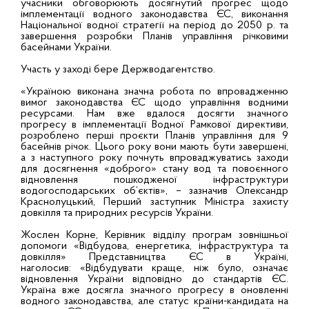
учасники обговорюють досягнутий прогрес щодо
імплементації водного законодавства ЄС, виконання
Національної водної стратегії на період до 2050 р. та
завершення розробки Планів управління річковими
басейнами України.
Участь у заході бере Держводагентство.
«Україною виконана значна робота по впровадженню
вимог законодавства ЄС щодо управління водними
ресурсами. Нам вже вдалося досягти значного
прогресу в імплементації Водної Рамкової директиви,
розроблено перші проєкти Планів управління для 9
басейнів річок. Цього року вони мають бути завершені,
а з наступного року почнуть впроваджуватись заходи
для досягнення «доброго» стану вод та повоєнного
відновлення пошкодженої інфраструктури
водогосподарських об’єктів», – зазначив Олександр
Краснолуцький, Перший заступник Міністра захисту
довкілля та природних ресурсів України.
Жослен Корне, Керівник відділу програм зовнішньої
допомоги «Відбудова, енергетика, інфраструктура та
довкілля» Представництва ЄС в Україні,
наголосив: «Відбудувати краще, ніж було, означає
відновлення України відповідно до стандартів ЄС.
Україна вже досягла значного прогресу в оновленні
водного законодавства, але статус країни-кандидата на