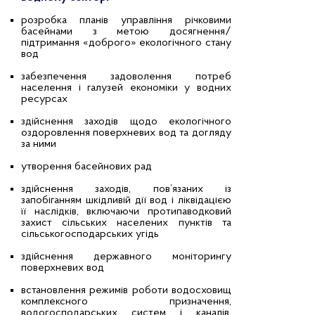
розробка планів управління річковими
басейнами з метою досягнення/
підтримання «доброго» екологічного стану
вод
забезпечення задоволення потреб
населення і галузей економіки у водних
ресурсах
здійснення заходів щодо екологічного
оздоровлення поверхневих вод та догляду
за ними
утворення басейнових рад
здійснення заходів, пов’язаних із
запобіганням шкідливій дії вод і ліквідацією
її наслідків, включаючи протипаводковий
захист сільських населених пунктів та
сільськогосподарських угідь
здійснення державного моніторингу
поверхневих вод
встановлення режимів роботи водосховищ
комплексного призначення,
водогосподарських систем і каналів,