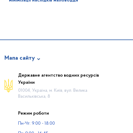
мінімізації наслідків маловоддя
Мапа сайту
Про відомство
Державне агентство водних ресурсів
України
Діяльність
01004, Україна, м. Київ, вул. Велика
Громадянам
Васильківська, 8
Прес-центр
Режим роботи
Публічна інформація
Пн-Чт: 9:00 - 18:00
Водогосподарські організації