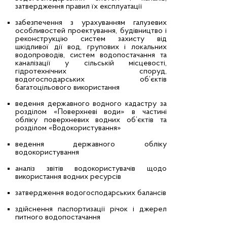
затвердження правил їх експлуатації
забезпечення з урахуванням галузевих
особливостей проектування, будівництво і
реконструкцію систем захисту від
шкідливої дії вод, групових і локальних
водопроводів, систем водопостачання та
каналізації у сільській місцевості,
гідротехнічних споруд,
водогосподарських об’єктів
багатоцільового використання
ведення державного водного кадастру за
розділом «Поверхневі води» в частині
обліку поверхневих водних об’єктів та
розділом «Водокористування»
ведення державного обліку
водокористування
аналіз звітів водокористувачів щодо
використання водних ресурсів
затвердження водогосподарських балансів
здійснення паспортизації річок і джерел
питного водопостачання