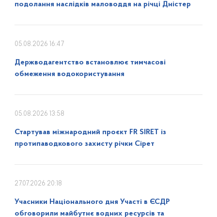
подолання наслідків маловоддя на річці Дністер
05.08.2026 16:47
Держводагентство встановлює тимчасові
обмеження водокористування
05.08.2026 13:58
Стартував міжнародний проєкт FR SIRET із
протипаводкового захисту річки Сірет
27.07.2026 20:18
Учасники Національного дня Участі в ЄСДР
обговорили майбутнє водних ресурсів та