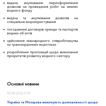
видача, анулювання, переоформлення
дозволів на проведення робіт на землях
водного фонду
видача та анулювання дозволів на
спеціальне водокористування
погодження договорів оренди та паспортів
водних об’єктів
здійснення міжнародного співробітництва
на транскордонних водотоках
розроблення пропозицій щодо визначення
пріоритетів розвитку водного сектору
Основні новини
05.08.2026 17:19
Україна та Молдова виконують домовленості щодо