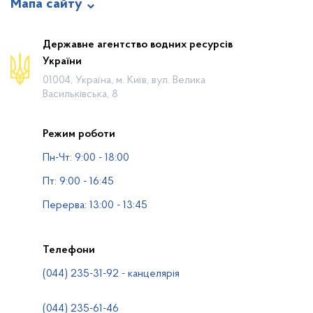
Мапа сайту
Про відомство
Державне агентство водних ресурсів
України
Діяльність
01004, Україна, м. Київ, вул. Велика
Громадянам
Васильківська, 8
Прес-центр
Режим роботи
Публічна інформація
Пн-Чт: 9:00 - 18:00
Водогосподарські організації
Пт: 9:00 - 16:45
Контакти
Перерва: 13:00 - 13:45
Телефони
(044) 235-31-92 - канцелярія
(044) 235-61-46