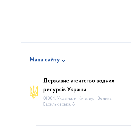
Мапа сайту
Про відомство
Державне агентство водних
Діяльність
ресурсів України
Громадянам
01004, Україна, м. Київ, вул. Велика
Васильківська, 8
Прес-центр
Публічна інформація
Водогосподарські організації