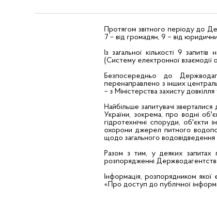
Протягом звітного періоду до Дер
7 – від громадян, 9 – від юридични
Із загальної кількості 9 запит
(Систему електронної взаємодії ор
Безпосередньо до Держводаге
перенаправлено з інших центральни
– з Міністерства захисту довкілля
Найбільше запитувачі зверталися 
України, зокрема, про водні об'
гідротехнічні споруди, об'єкти 
охорони джерел питного водопост
щодо загального водовідведення у 
Разом з тим, у деяких запитах
розпорядженні Держводагентств
Інформація, розпорядником якої 
«Про доступ до публічної інформа