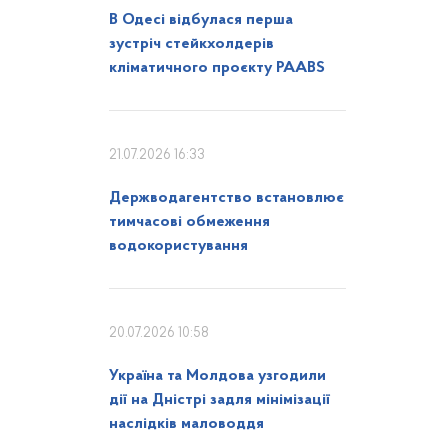
В Одесі відбулася перша
зустріч стейкхолдерів
кліматичного проєкту PAABS
21.07.2026 16:33
Держводагентство встановлює
тимчасові обмеження
водокористування
20.07.2026 10:58
Україна та Молдова узгодили
дії на Дністрі задля мінімізації
наслідків маловоддя