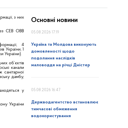
мації, з них
Основні новини
рез СЕВ ОВВ
05.08.2026 17:19
Україна та Молдова виконують
ормації, 4
в України, 1
домовленості щодо
и України).
подолання наслідків
них об’єктів
маловоддя на річці Дністер
рські канали
ж санітарної
вську дамбу,
05.08.2026 16:47
аходяться у
Держводагентство встановлює
кону України
тимчасові обмеження
водокористування