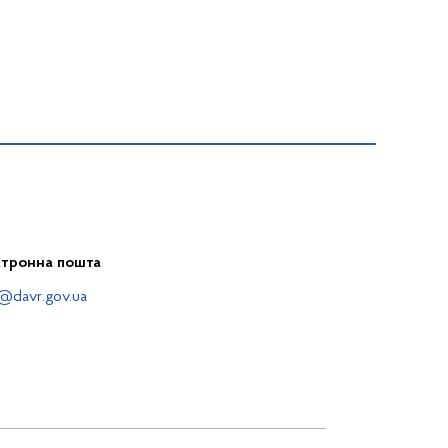
ктронна пошта
@davr.gov.ua