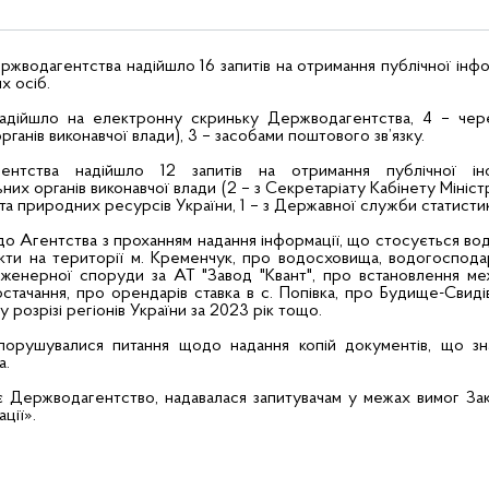
жводагентства надійшло 16 запитів на отримання публічної інфор
х осіб.
ів надійшло на електронну скриньку Держводагентства, 4 – че
ганів виконавчої влади), 3 – засобами поштового зв’язку.
нтства надійшло 12 запитів на отримання публічної інф
х органів виконавчої влади (2 – з Секретаріату Кабінету Міністрі
 та природних ресурсів України, 1 – з Державної служби статистик
до Агентства з проханням надання інформації, що стосується вод
єкти на території м. Кременчук, про водосховища, водогоспода
інженерної споруди за АТ "Завод "Квант", про встановлення ме
ачання, про орендарів ставка в с. Попівка, про Будище-Свиді
розрізі регіонів України за 2023 рік тощо.
 порушувалися питання щодо надання копій документів, що зн
а.
є Держводагентство, надавалася запитувачам у межах вимог За
ції».