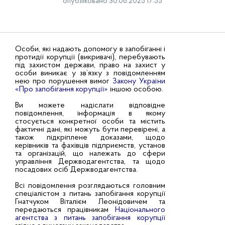
опубліковано 30.06.2025 17:55
Особи, які надають допомогу в запобіганні і
протидії корупції (викривачі), перебувають
під захистом держави, право на захист у
особи виникає у зв’язку з повідомленням
нею про порушення вимог
Закону України
«Про запобігання корупції»
іншою особою.
Ви можете надіслати відповідне
повідомлення, інформація в якому
стосується конкретної особи та містить
фактичні дані, які можуть бути перевірені, а
також підкріплене доказами, щодо
керівників та фахівців підприємств, установ
та організацій, що належать до сфери
управління Держводагентства, та щодо
посадових осіб Держводагентства.
Всі повідомлення розглядаються головним
спеціалістом з питань запобігання корупції
Гнатчуком Віталієм Леонідовичем та
передаються працівникам
Національного
агентства з питань запобігання корупції