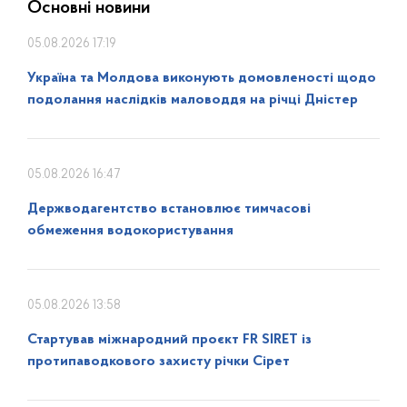
Основні новини
05.08.2026 17:19
Україна та Молдова виконують домовленості щодо
подолання наслідків маловоддя на річці Дністер
05.08.2026 16:47
Держводагентство встановлює тимчасові
обмеження водокористування
05.08.2026 13:58
Стартував міжнародний проєкт FR SIRET із
протипаводкового захисту річки Сірет