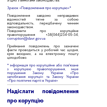
згідно з вимогами законодавства.
Зразок «Повідомлення про корупцію»*
Повідомлення завідомо неправдивих
відомостей тягне за собою
відповідальність, передбачену чинним
законодавством.
Повідомити про корупційне
правопорушення +38(044)234-05-34,
corruption@davr.gov.ua
Приймання повідомлень про зазначені
факти проводиться у робочий час щодня,
крім вихідних, а на електронну пошту
цілодобово.
* інформація про корупційне або пов'язане
з корупцією правопорушення, інше
порушення Закону України «Про
запобігання корупції» та Закону України
«Про політичні партії в Україні»
Надіслати повідомлення
про корупцію