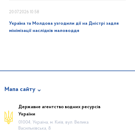
20.07.2026 10:58
Україна та Молдова узгодили дії на Дністрі задля
мінімізації наслідків маловоддя
Мапа сайту
Про відомство
Державне агентство водних ресурсів
України
Діяльність
01004, Україна, м. Київ, вул. Велика
Громадянам
Васильківська, 8