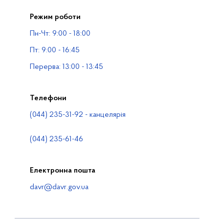
Прес-центр
Режим роботи
Публічна інформація
Пн-Чт: 9:00 - 18:00
Водогосподарські організації
Пт: 9:00 - 16:45
Контакти
Перерва: 13:00 - 13:45
Телефони
(044) 235-31-92 - канцелярія
(044) 235-61-46
Електронна пошта
davr@davr.gov.ua