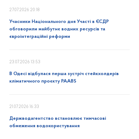
27.07.2026 20:18
Учасники Національного дня Участі в ЄСДР
обговорили майбутнє водних ресурсів та
євроінтеграційні реформи
23.07.2026 13:53
В Одесі відбулася перша зустріч стейкхолдерів
кліматичного проєкту PAABS
21.07.2026 16:33
Держводагентство встановлює тимчасові
обмеження водокористування