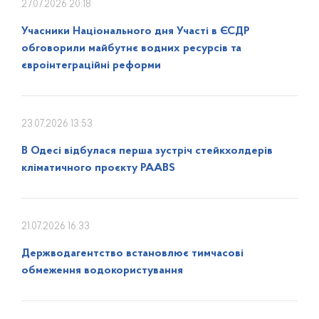
27.07.2026 20:18
Учасники Національного дня Участі в ЄСДР
обговорили майбутнє водних ресурсів та
євроінтеграційні реформи
23.07.2026 13:53
В Одесі відбулася перша зустріч стейкхолдерів
кліматичного проєкту PAABS
21.07.2026 16:33
Держводагентство встановлює тимчасові
обмеження водокористування