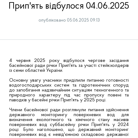
Прип'ять відбулося 04.06.2025
опубліковано 05.06.2025 09:13
4 червня 2025 року відбулося чергове засідання
басейнової ради річки Прип'ять за участі стейкхолдерів
із семи областей України.
Основну увагу учасники приділили питанню готовності
водогосподарських систем та гідротехнічних споруд
до запобігання надзвичайним ситуаціям техногенного та
природного характеру під час пропуску повені та
паводків у басейні річки Прип'ять у 2025 році.
Члени басейнової ради розглянули питання здійснення
державного моніторингу поверхневих вод для
визначення екологічного та хімічного стану масивів
поверхневих вод суббасейну річки Прип'ять у 2024
році. Було наголошено, що державний моніторинг
поверхневих вод є невід'ємною складовою державної