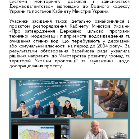
системи моніторингу довкілля і здійснюється
Держводагентством відповідно до Водного кодексу
України та постанов Кабінету Міністрів України.
Учасники засідання також детально ознайомилися з
проєктом розпорядження Кабінету Міністрів України
«Про затвердження Державної цільової програми
технічної модернізації підприємств водовідведення та
очищення стічних вод, що перебувають у державній
або комунальній власності, на період до 2034 року». За
результатами обговорення басейнова рада ухвалила
рішення направити до Міністерства розвитку громад та
територій України пропозиції та зауваження щодо
доопрацювання проєкту.