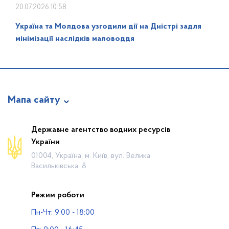
20.07.2026 10:58
Україна та Молдова узгодили дії на Дністрі задля
мінімізації наслідків маловоддя
Мапа сайту
Про відомство
Державне агентство водних ресурсів
України
Діяльність
01004, Україна, м. Київ, вул. Велика
Громадянам
Васильківська, 8
Прес-центр
Режим роботи
Публічна інформація
Пн-Чт: 9:00 - 18:00
Водогосподарські організації