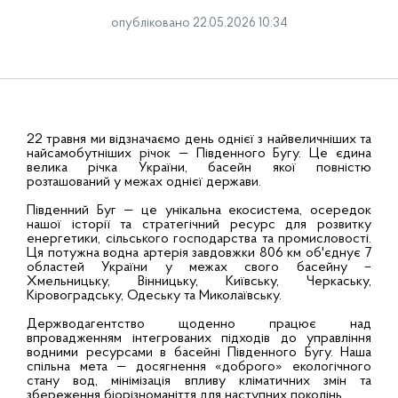
опубліковано 22.05.2026 10:34
22 травня ми відзначаємо день однієї з найвеличніших та
найсамобутніших річок — Південного Бугу. Це єдина
велика річка України, басейн якої повністю
розташований у межах однієї держави.
Південний Буг — це унікальна екосистема, осередок
нашої історії та стратегічний ресурс для розвитку
енергетики, сільського господарства та промисловості.
Ця потужна водна артерія завдовжки 806 км об'єднує 7
областей України у межах свого басейну –
Хмельницьку, Вінницьку, Київську, Черкаську,
Кіровоградську, Одеську та Миколаївську.
Держводагентство щоденно працює над
впровадженням інтегрованих підходів до управління
водними ресурсами в басейні Південного Бугу. Наша
спільна мета — досягнення «доброго» екологічного
стану вод, мінімізація впливу кліматичних змін та
збереження біорізноманіття для наступних поколінь.