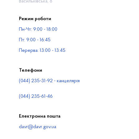
Васильківська, 8
Прес-центр
Режим роботи
Публічна інформація
Пн-Чт: 9:00 - 18:00
Водогосподарські організації
Пт: 9:00 - 16:45
Контакти
Перерва: 13:00 - 13:45
Телефони
(044) 235-31-92 - канцелярія
(044) 235-61-46
Електронна пошта
davr@davr.gov.ua