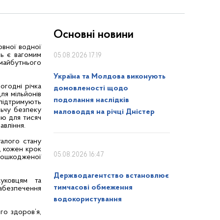
Основні новини
овної водної
нь є вагомим
05.08.2026 17:19
 майбутнього
Україна та Молдова виконують
огодні річка
домовленості щодо
я мільйонів
подолання наслідків
 підтримують
ьчу безпеку
маловоддя на річці Дністер
ою для тисяч
авління.
талого стану
, кожен крок
05.08.2026 16:47
пошкодженої
Держводагентство встановлює
уковцям та
тимчасові обмеження
забезпечення
водокористування
го здоров’я,