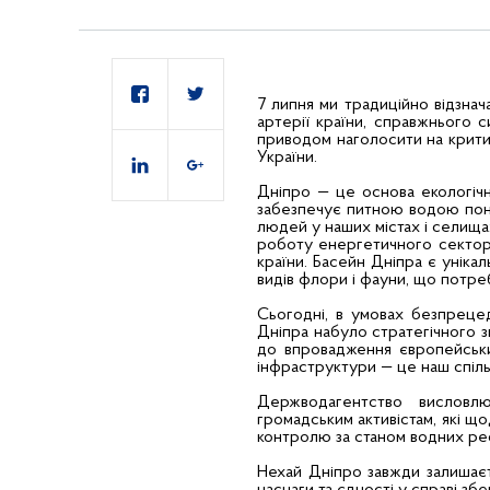
7 липня ми традиційно відзна
артерії країни, справжнього с
приводом наголосити на крити
України.
Дніпро — це основа екологічно
забезпечує питною водою пон
людей у наших містах і селищах
роботу енергетичного сектор
країни. Басейн Дніпра є уніка
видів флори і фауни, що потре
Сьогодні, в умовах безпрецед
Дніпра набуло стратегічного з
до впровадження європейськи
інфраструктури — це наш спіль
Держводагентство висловлю
громадським активістам, які щ
контролю за станом водних рес
Нехай Дніпро завжди залишаєт