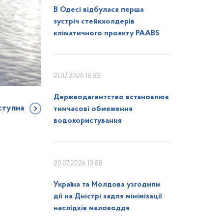
В Одесі відбулася перша
зустріч стейкхолдерів
кліматичного проєкту PAABS
21.07.2026 16:33
Держводагентство встановлює
ступна
тимчасові обмеження
водокористування
20.07.2026 10:58
Україна та Молдова узгодили
дії на Дністрі задля мінімізації
наслідків маловоддя