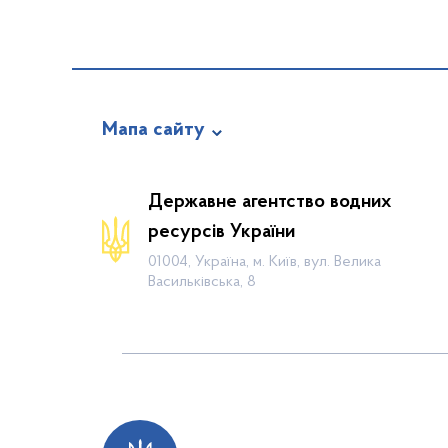
Мапа сайту
Про відомство
Державне агентство водних
Діяльність
ресурсів України
Громадянам
01004, Україна, м. Київ, вул. Велика
Васильківська, 8
Прес-центр
Публічна інформація
Водогосподарські організації
Контакти