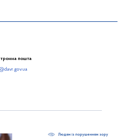
ктронна пошта
@davr.gov.ua
Людям із порушенням зору