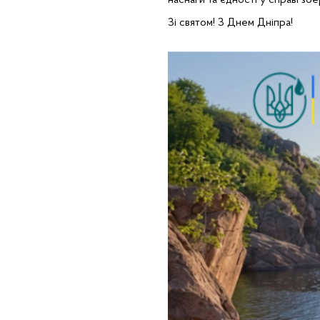
наснаги та єдності у справі з
Зі святом! З Днем Дніпра!