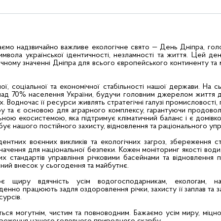
чаємо надзвичайно важливе екологічне свято — День Дніпра, гол
имвола української ідентичності, незламності та життя. Цей де
чному значенні Дніпра для всього європейського континенту та
ї, соціальної та економічної стабільності нашої держави. На сь
ад 70% населення України, будучи головним джерелом життя дл
. Водночас її ресурси живлять стратегічні галузі промисловості,
у та є основою для аграрного комплексу, гарантуючи продовол
льною екосистемою, яка підтримує кліматичний баланс і є домівк
бує нашого постійного захисту, відновлення та раціонального упр
ентних воєнних викликів та екологічних загроз, збереження с
начення для національної безпеки. Кожен моніторинг якості води
х стандартів управління річковими басейнами та відновлення 
ний внесок у сьогодення та майбутнє.
є щиру вдячність усім водогосподарникам, екологам, на
оденно працюють задля оздоровлення річки, захисту її заплав та 
урсів.
ься могутнім, чистим та повноводним. Бажаємо усім миру, міцно