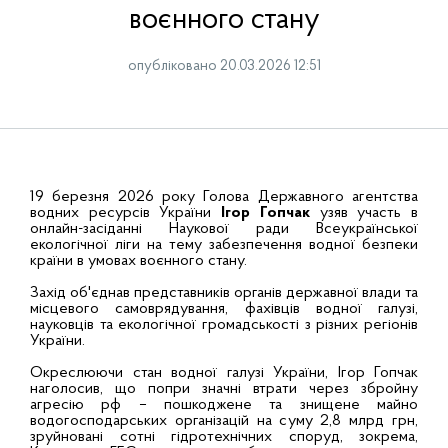
воєнного стану
опубліковано 20.03.2026 12:51
19 березня 2026 року Голова Державного агентства
водних ресурсів України
Ігор Гопчак
узяв участь в
онлайн-засіданні Наукової ради Всеукраїнської
екологічної ліги на тему забезпечення водної безпеки
країни в умовах воєнного стану.
Захід об'єднав представників органів державної влади та
місцевого самоврядування, фахівців водної галузі,
науковців та екологічної громадськості з різних регіонів
України.
Окреслюючи стан водної галузі України, Ігор Гопчак
наголосив, що попри значні втрати через збройну
агресію рф – пошкоджене та знищене майно
водогосподарських організацій на суму 2,8 млрд грн,
зруйновані сотні гідротехнічних споруд, зокрема,