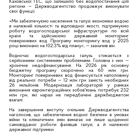
Каховської ГЕС, що залишило без водопостачання цілі
регіони — Держводагентство продовжує виконувати
свої функції.
«Ми забезпечуємо населення та галузі економіки водою
в належній кількості та відповідної якості, підтримуємо
роботу водогосподарської інфраструктури по всій
країні та здійснюємо державний моніторинг
поверхневих вод. Програму моніторингу вод у 2025
році виконано на 102,3% від плану», — зазначив він.
Водночас водогосподарська галузь стикається з
серйозними системними проблемами. Головна з них —
хронічне недофінансування. На 2026 рік основну
бюджетну програму скорочено на 60 млн грн.
Моніторинг поверхневих вод фінансується наполовину
від реальної потреби — 12 млн грн замість необхідних
26 мільйонів. Модернізація лабораторій у рамках
виконання євроінтеграційних зобов'язань потребує 232
млн грн, які наразі не передбачені держбюджетом
взагалі.
На завершення виступу очільник Держводагентства
наголосив, що забезпечення водної безпеки в умовах
війни та кліматичних змін вимагає не лише щоденної
самовідданої роботи фахівців галузі, а й належної
державної підтримки.