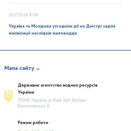
20.07.2026 10:58
Україна та Молдова узгодили дії на Дністрі задля
мінімізації наслідків маловоддя
Мапа сайту
Про відомство
Державне агентство водних ресурсів
України
Діяльність
01004, Україна, м. Київ, вул. Велика
Громадянам
Васильківська, 8
Прес-центр
Режим роботи
Публічна інформація