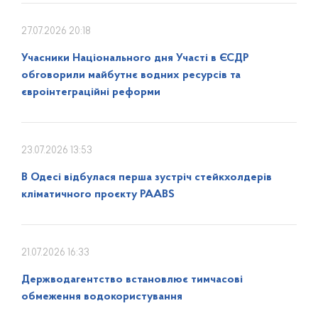
27.07.2026 20:18
Учасники Національного дня Участі в ЄСДР
обговорили майбутнє водних ресурсів та
євроінтеграційні реформи
23.07.2026 13:53
В Одесі відбулася перша зустріч стейкхолдерів
кліматичного проєкту PAABS
21.07.2026 16:33
Держводагентство встановлює тимчасові
обмеження водокористування