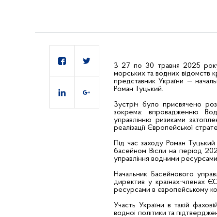
З 27 по 30 травня 2025 року
морських та водних відомств 
представник України — началь
Роман Туцький.
Зустріч було присвячено розг
зокрема: впровадженню Вод
управлінню ризиками затоплен
реалізації Європейської стратег
Під час заходу Роман Туцький
басейном Вісли на період 202
управління водними ресурсами
Начальник Басейнового управ
директив у країнах-членах ЄС
ресурсами в європейському ко
Участь України в такій фахов
водної політики та підтверджен