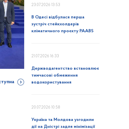
23.07.2026 13:53
В Одесі відбулася перша
зустріч стейкхолдерів
кліматичного проєкту PAABS
21.07.2026 16:33
Держводагентство встановлює
тимчасові обмеження
ступна
водокористування
20.07.2026 10:58
Україна та Молдова узгодили
дії на Дністрі задля мінімізації