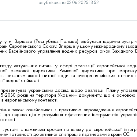
опубліковано 03.06.2025 13:52
 у м. Варшава (Республіка Польща) відбулася щорічна зустріч
країн Європейського Союзу. Вперше у цьому міжнародному заході
ник Басейнового управління водних ресурсів річок Західного 
ляду актуальних питань у сфері реалізації європейської водн
ної рамкової директиви, Рамкової директиви про морську
ь, питанням якості питної води та очищення міських стічних 
ії водної стійкості.
 презентував український досвід щодо реалізації Плану управлі
5-2030 років на території України— документу, що є основою
 в європейському контексті.
ління також ознайомився з практикою впровадження європейс
, що надало цінне розуміння ефективних інструментів управл
нтексті.
ій зустрічі є важливим кроком на шляху до європейської інтегр
ням готовності до активної співпраці з партнерами з країн ЄС.