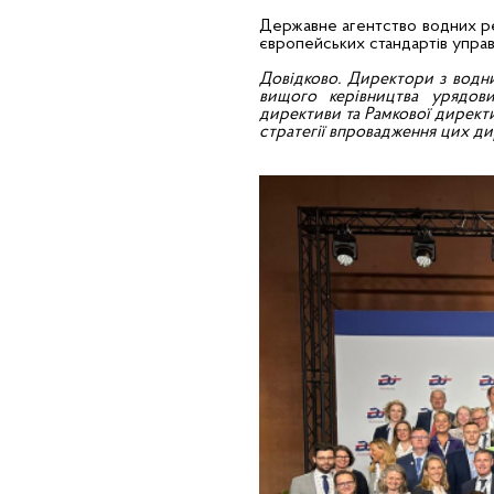
Державне агентство водних ре
європейських стандартів упра
Довідково. Директори з водни
вищого керівництва урядови
директиви та Рамкової директи
стратегії впровадження цих дир