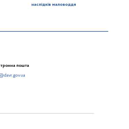
наслідків маловоддя
ктронна пошта
@davr.gov.ua