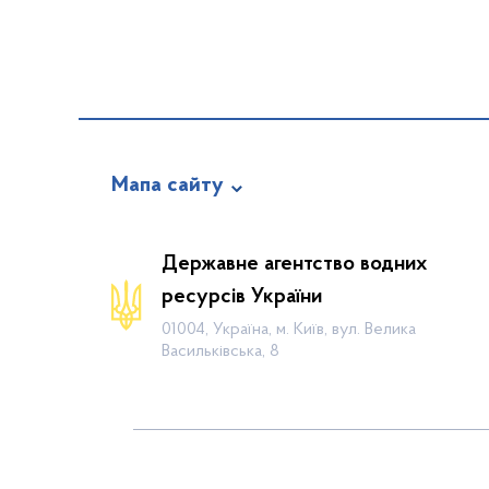
Мапа сайту
Про відомство
Державне агентство водних
Діяльність
ресурсів України
Громадянам
01004, Україна, м. Київ, вул. Велика
Васильківська, 8
Прес-центр
Публічна інформація
Водогосподарські організації
Контакти