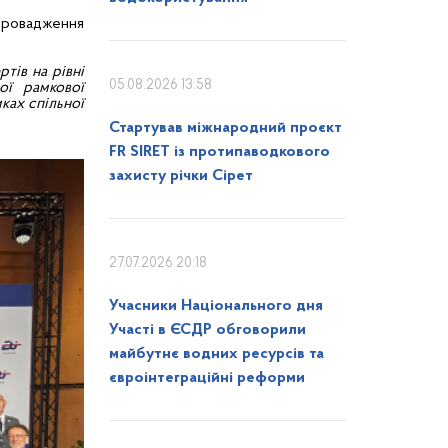
впровадження
тів на рівні
05.08.2026 13:58
ої рамкової
ках спільної
Стартував міжнародний проєкт
FR SIRET із протипаводкового
захисту річки Сірет
27.07.2026 20:18
Учасники Національного дня
Участі в ЄСДР обговорили
майбутнє водних ресурсів та
євроінтеграційні реформи