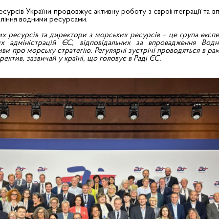
сурсів України продовжує активну роботу з євроінтеграції та 
вління водними ресурсами.
х ресурсів та директори з морських ресурсів – це група експер
х адміністрацій ЄС, відповідальних за впровадження Водн
ви про морську стратегію. Регулярні зустрічі проводяться в рам
ектив, зазвичай у країні, що головує в Раді ЄС.