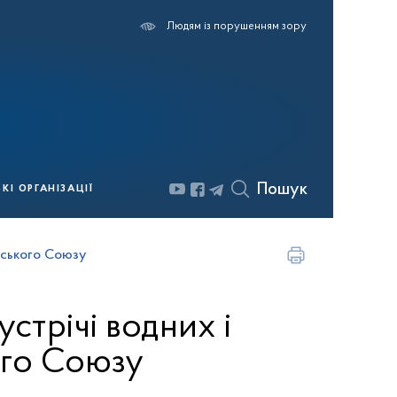
Людям із порушенням зору
Пошук
І ОРГАНІЗАЦІЇ
йського Союзу
устрічі водних і
ого Союзу