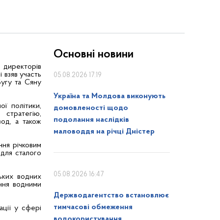
Основні новини
 директорів
 взяв участь
05.08.2026 17:19
Бугу та Сяну
Україна та Молдова виконують
ої політики,
домовленості щодо
 стратегію,
подолання наслідків
вод, а також
маловоддя на річці Дністер
ння річковим
 для сталого
05.08.2026 16:47
ьких водних
іння водними
Держводагентство встановлює
тимчасові обмеження
ації у сфері
водокористування