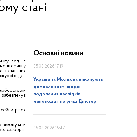
ому стані
Основні новини
ингу вод, є
 моніторингу
05.08.2026 17:19
о, начальник
кскурсію для
Україна та Молдова виконують
домовленості щодо
абораторій
подолання наслідків
а забезпечує
маловоддя на річці Дністер
асейни річок
у виконувати
05.08.2026 16:47
водозаборів,