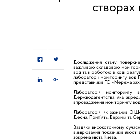
створах 
Дослідження стану поверхне
важливою складовою моніторин
вод та її роботою в ході реаг
лабораторії моніторингу вод 
представників ГО «Мережа захи
Лабораторія моніторингу 
Держводагентства, яка акреди
впровадження моніторингу вод
Лабораторія, як зазначив О.Ш
Десна, Прип’ять, Верхній та Се
Завдяки високоточному сучасн
вимірювання показників якості 
зокрема міста Києва.