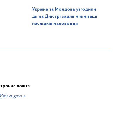
Україна та Молдова узгодили
дії на Дністрі задля мінімізації
наслідків маловоддя
ктронна пошта
@davr.gov.ua