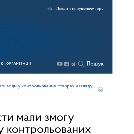
Людям із порушенням зору
Пошук
І ОРГАНІЗАЦІЇ
вої води у контрольованих створах нагляду
сти мали змогу
 у контрольованих