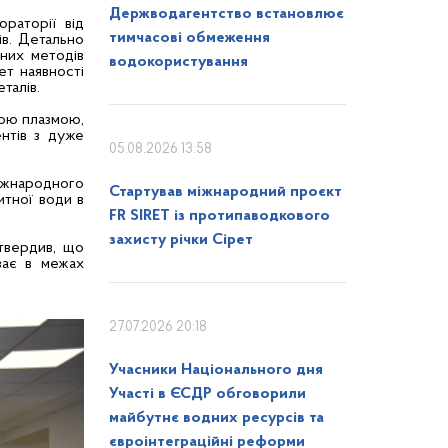
Держводагентство встановлює
раторії від
тимчасові обмеження
ів. Детально
чних методів
водокористування
ет наявності
талів.
ною плазмою,
ентів з дуже
05.08.2026 13:58
жнародного
Стартував міжнародний проєкт
итної води в
FR SIRET із протипаводкового
захисту річки Сірет
дтвердив, що
ває в межах
27.07.2026 20:18
Учасники Національного дня
Участі в ЄСДР обговорили
майбутнє водних ресурсів та
євроінтеграційні реформи