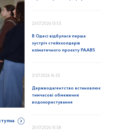
23.07.2026 13:53
В Одесі відбулася перша
зустріч стейкхолдерів
кліматичного проєкту PAABS
21.07.2026 16:33
Держводагентство встановлює
тимчасові обмеження
водокористування
ступна
20.07.2026 10:58