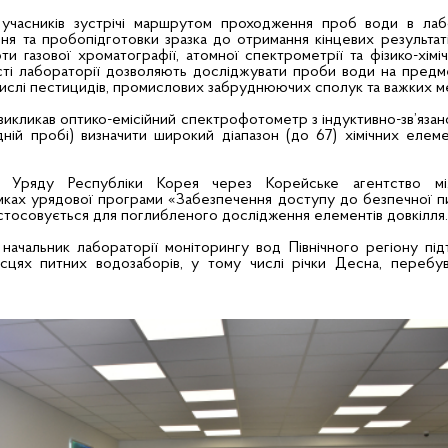
учасників зустрічі маршрутом проходження проб води в лабо
ня та пробопідготовки зразка до отримання кінцевих результат
и газової хроматографії, атомної спектрометрії та фізико-хімі
сті лабораторії дозволяють досліджувати проби води на предм
ислі пестицидів, промислових забруднюючих сполук та важких ме
викликав оптико-емісійний спектрофотометр з індуктивно-зв’яза
ій пробі) визначити широкий діапазон (до 67) хімічних елем
 Уряду Республіки Корея через Корейське агентство мі
амках урядової програми «Забезпечення доступу до безпечної п
астосовується для поглибленого дослідження елементів довкілля.
, начальник лабораторії моніторингу вод Північного регіону пі
ісцях питних водозаборів, у тому числі річки Десна, перебу