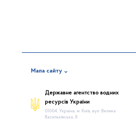
Мапа сайту
Про відомство
Державне агентство водних
Діяльність
ресурсів України
Громадянам
01004, Україна, м. Київ, вул. Велика
Васильківська, 8
Прес-центр
Публічна інформація