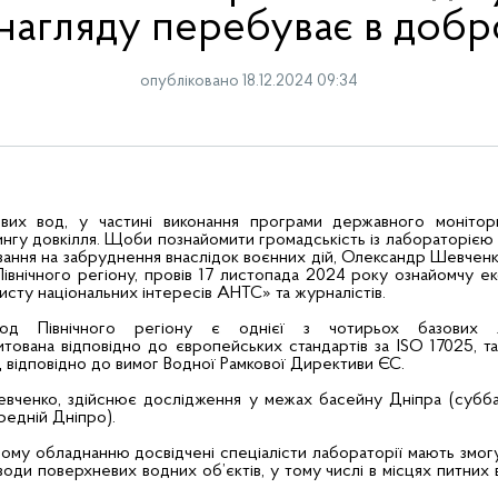
нагляду перебуває в добр
опубліковано 18.12.2024 09:34
вих вод, у частині виконання програми державного монітор
гу довкілля. Щоби познайомити громадськість із лабораторією
ування на забруднення внаслідок воєнних дій, Олександр Шевченк
Північного регіону, провів 17 листопада 2024 року ознайомчу е
сту національних інтересів АНТС» та журналістів.
вод Північного регіону є однієї з чотирьох базових л
тована відповідно до європейських стандартів за ISO 17025, т
 відповідно до вимог Водної Рамкової Директиви ЄС.
евченко, здійснює дослідження у межах басейну Дніпра (субб
редній Дніпро).
ому обладнанню досвідчені спеціалісти лабораторії мають змог
води поверхневих водних об’єктів, у тому числі в місцях питних 