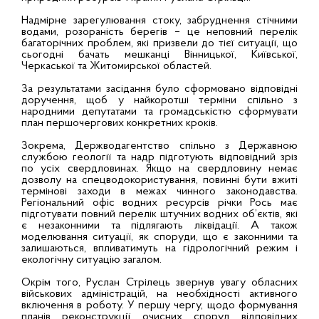
Надмірне зарегулювання стоку, забруднення стічними
водами, розораність берегів – це неповний перелік
багаторічних проблем, які призвели до тієї ситуації, що
сьогодні бачать мешканці Вінницької, Київської,
Черкаської та Житомирської областей.
За результатами засідання було сформовано відповідні
доручення, щоб у найкоротші терміни спільно з
народними депутатами та громадськістю сформувати
план першочергових конкретних кроків.
Зокрема, Держводагентство спільно з Державною
службою геології та надр підготують відповідний зріз
по усіх свердловинах. Якщо на свердловину немає
дозволу на спецводокористування, повинні бути вжиті
термінові заходи в межах чинного законодавства.
Регіональний офіс водних ресурсів річки Рось має
підготувати повний перелік штучних водних об’єктів, які
є незаконними та підлягають ліквідації. А також
моделювання ситуації, як споруди, що є законними та
залишаються, впливатимуть на гідрологічний режим і
екологічну ситуацію загалом.
Окрім того, Руслан Стрілець звернув увагу обласних
військових адміністрацій, на необхідності активного
включення в роботу. У першу чергу, щодо формування
планів реконструкції очисних споруд відповідних