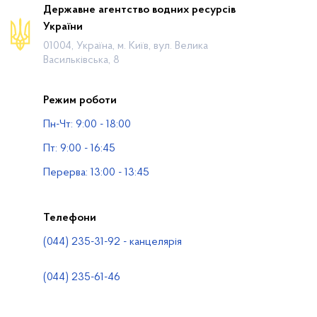
Про відомство
Державне агентство водних ресурсів
України
Діяльність
01004, Україна, м. Київ, вул. Велика
Громадянам
Васильківська, 8
Прес-центр
Режим роботи
Публічна інформація
Пн-Чт: 9:00 - 18:00
Водогосподарські організації
Пт: 9:00 - 16:45
Контакти
Перерва: 13:00 - 13:45
Телефони
(044) 235-31-92 - канцелярія
(044) 235-61-46