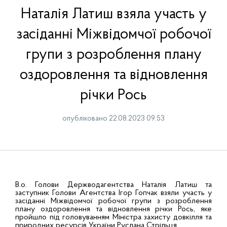
Наталія Латиш взяла участь у
засіданні Міжвідомчої робочої
групи з розроблення плану
оздоровлення та відновлення
річки Рось
опубліковано 22.08.2023 09:53
В.о. Голови Держводагентства Наталія Латиш та
заступник Голови Агентства Ігор Гопчак взяли участь у
засіданні Міжвідомчої робочої групи з розроблення
плану оздоровлення та відновлення річки Рось, яке
пройшло під головуванням Міністра захисту довкілля та
природних ресурсів України Руслана Стрільця.