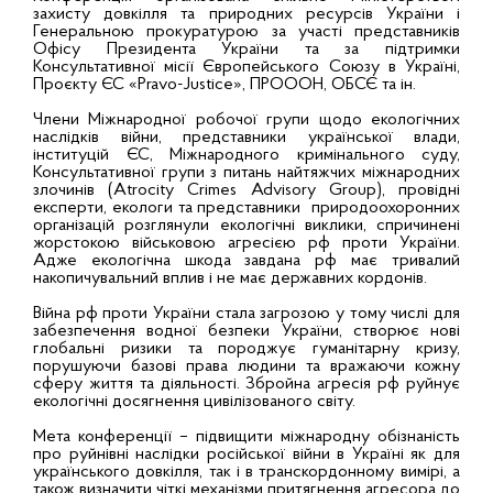
захисту довкілля та природних ресурсів України і
Генеральною прокуратурою за участі представників
Офісу Президента України та за підтримки
Консультативної місії Європейського Союзу в Україні,
Проєкту ЄС «Pravo-Justice», ПРОООН, ОБСЄ та ін.
Члени Міжнародної робочої групи щодо екологічних
наслідків війни, представники української влади,
інституцій ЄС, Міжнародного кримінального суду,
Консультативної групи з питань найтяжчих міжнародних
злочинів (Atrocity Crimes Advisory Group), провідні
експерти, екологи та представники природоохоронних
організацій розглянули екологічні виклики, спричинені
жорстокою військовою агресією рф проти України.
Адже екологічна шкода завдана рф має тривалий
накопичувальний вплив і не має державних кордонів.
Війна рф проти України стала загрозою у тому числі для
забезпечення водної безпеки України, створює нові
глобальні ризики та породжує гуманітарну кризу,
порушуючи базові права людини та вражаючи кожну
сферу життя та діяльності. Збройна агресія рф руйнує
екологічні досягнення цивілізованого світу.
Мета конференції – підвищити міжнародну обізнаність
про руйнівні наслідки російської війни в Україні як для
українського довкілля, так і в транскордонному вимірі, а
також визначити чіткі механізми притягнення агресора до