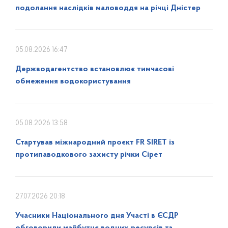
подолання наслідків маловоддя на річці Дністер
05.08.2026 16:47
Держводагентство встановлює тимчасові
обмеження водокористування
05.08.2026 13:58
Стартував міжнародний проєкт FR SIRET із
протипаводкового захисту річки Сірет
27.07.2026 20:18
Учасники Національного дня Участі в ЄСДР
обговорили майбутнє водних ресурсів та