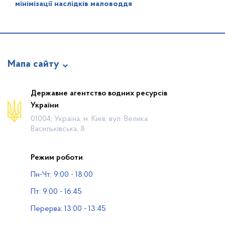
мінімізації наслідків маловоддя
Мапа сайту
Про відомство
Державне агентство водних ресурсів
України
Діяльність
01004, Україна, м. Київ, вул. Велика
Громадянам
Васильківська, 8
Прес-центр
Режим роботи
Публічна інформація
Пн-Чт: 9:00 - 18:00
Водогосподарські організації
Пт: 9:00 - 16:45
Контакти
Перерва: 13:00 - 13:45