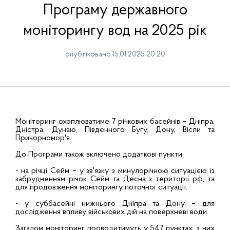
Програму державного
моніторингу вод на 2025 рік
опубліковано 15.01.2025 20:20
Моніторинг охоплюватиме 7 річкових басейнів – Дніпра,
Дністра, Дунаю, Південного Бугу, Дону, Вісли та
Причорномор'я.
До Програми також включено додаткові пункти:
- на річці Сейм – у зв'язку з минулорічною ситуацією із
забрудненням річок Сейм та Десна з території рф, та
для продовження моніторингу поточної ситуації.
- у суббасейні нижнього Дніпра та Дону – для
дослідження впливу військових дій на поверхневі води.
Загалом моніторинг проводитимуть у 547 пунктах, з них