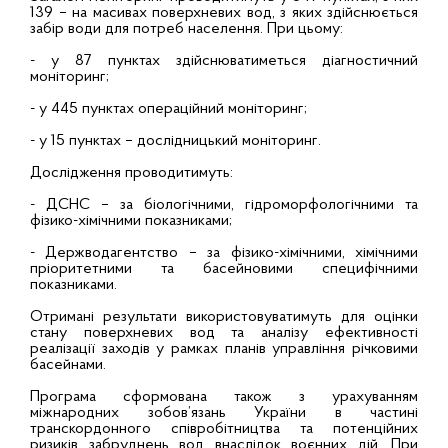
139 – на масивах поверхневих вод, з яких здійснюється
забір води для потреб населення. При цьому:
- у 87 пунктах здійснюватиметься діагностичний
моніторинг;
- у 445 пунктах операційний моніторинг;
- у 15 пунктах – дослідницький моніторинг.
Дослідження проводитимуть:
- ДСНС – за біологічними, гідроморфологічними та
фізико-хімічними показниками;
- Держводагентство – за фізико-хімічними, хімічними
пріоритетними та басейновими специфічними
показниками.
Отримані результати використовуватимуть для оцінки
стану поверхневих вод та аналізу ефективності
реалізації заходів у рамках планів управління річковими
басейнами.
Програма сформована також з урахуванням
міжнародних зобов’язань України в частині
транскордонного співробітництва та потенційних
ризиків забруднень вод внаслідок воєнних дій. При