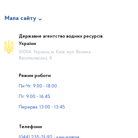
Мапа сайту
Про відомство
Державне агентство водних ресурсів
України
Діяльність
01004, Україна, м. Київ, вул. Велика
Громадянам
Васильківська, 8
Прес-центр
Режим роботи
Публічна інформація
Пн-Чт: 9:00 - 18:00
Водогосподарські організації
Пт: 9:00 - 16:45
Контакти
Перерва: 13:00 - 13:45
Телефони
(044) 235-31-92 - канцелярія