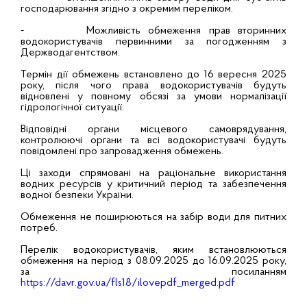
господарювання згідно з окремим переліком.
- Можливість обмеження прав вторинних
водокористувачів первинними за погодженням з
Держводагентством.
Термін дії обмежень встановлено до 16 вересня 2025
року, після чого права водокористувачів будуть
відновлені у повному обсязі за умови нормалізації
гідрологічної ситуації.
Відповідні органи місцевого самоврядування,
контролюючі органи та всі водокористувачі будуть
повідомлені про запровадження обмежень.
Ці заходи спрямовані на раціональне використання
водних ресурсів у критичний період та забезпечення
водної безпеки України.
Обмеження не поширюються на забір води для питних
потреб.
Перелік водокористувачів, яким встановлюються
обмеження на період з 08.09.2025 до 16.09.2025 року,
за посиланням
https://davr.gov.ua/fls18/ilovepdf_merged.pdf