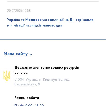
20.07.2026 10:58
Україна та Молдова узгодили дії на Дністрі задля
мінімізації наслідків маловоддя
Мапа сайту
Про відомство
Державне агентство водних ресурсів
України
Діяльність
01004, Україна, м. Київ, вул. Велика
Громадянам
Васильківська, 8
Прес-центр
Режим роботи
Публічна інформація
Пн-Чт: 9:00 - 18:00