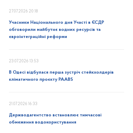
27.07.2026 20:18
Учасники Національного дня Участі в ЄСДР
обговорили майбутнє водних ресурсів та
євроінтеграційні реформи
23.07.2026 13:53
В Одесі відбулася перша зустріч стейкхолдерів
кліматичного проєкту PAABS
21.07.2026 16:33
Держводагентство встановлює тимчасові
обмеження водокористування