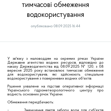
тимчасові обмеження
водокористування
опубліковано 08.09.2025 16:44
У зв'язку з маловоддям на окремих річках України
Державне агентство водних ресурсів, відповідно до
наказу Держводагентства від 08.09.2025 № 120, з 08
вересня 2025 року встановлює тимчасові обмеження
для водокористувачів, які здійснюють спеціальне
водокористування з поверхневих водних об'єктів.
Рішення ухвалене на підставі оперативної інформації
Українського гідрометеорологічного центру про
водність основних річок України.
Обмеження передбачають:
- Зменшення лімітів забору води для суб'єктів