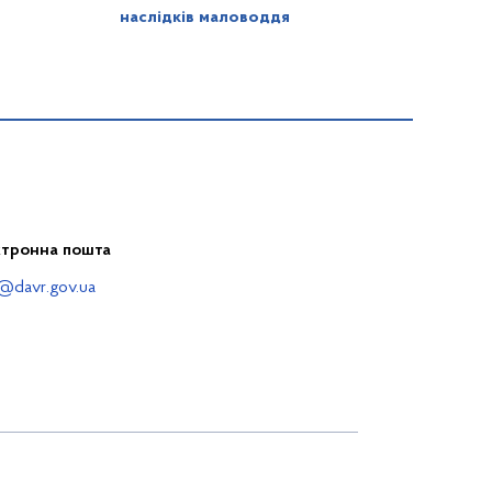
наслідків маловоддя
ктронна пошта
@davr.gov.ua