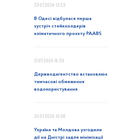
23.07.2026 13:53
В Одесі відбулася перша
зустріч стейкхолдерів
кліматичного проєкту PAABS
21.07.2026 16:33
Держводагентство встановлює
тимчасові обмеження
водокористування
20.07.2026 10:58
Україна та Молдова узгодили
дії на Дністрі задля мінімізації