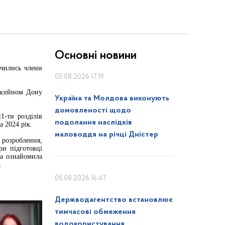
Основні новини
учились члени
05.08.2026 17:19
басейном Дону
Україна та Молдова виконують
домовленості щодо
1-ти розділів
подолання наслідків
 2024 рік.
маловоддя на річці Дністер
 розроблення,
ри підготовці
ва ознайомила
.
05.08.2026 16:47
Держводагентство встановлює
тимчасові обмеження
водокористування