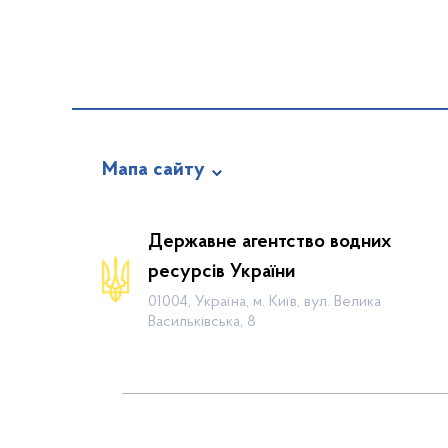
Мапа сайту
Про відомство
Державне агентство водних
Діяльність
ресурсів України
Громадянам
01004, Україна, м. Київ, вул. Велика
Васильківська, 8
Прес-центр
Публічна інформація
Водогосподарські організації
Контакти