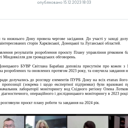
опубліковано 15.12.2023 18:03
 та нижнього Дону провела чергове засідання. До участі у заході дол
аінтересованих сторін Харківської, Донецької та Луганської областей.
тавлення результатів розроблення проєкту Плану управління річковим 
і Міндовкілля для громадських обговорень.
Донецького БУВР Світлана Барабаш доповіла присутнім про кожен з 1
 розроблених та оновлених протягом 2023 року, та озвучила завдання на
ради долучались до розгляду елементів ПУРБ Дону на всіх етапах його
 пропозиції (зокрема і щодо експертної підтримки) були враховані п
 начальник лабораторії моніторингу вод Східного регіону Олена Лотко
и діагностичного, операційного і дослідницького моніторингу в 2023 році
розглянули проєкт плану роботи та завдання на 2024 рік.