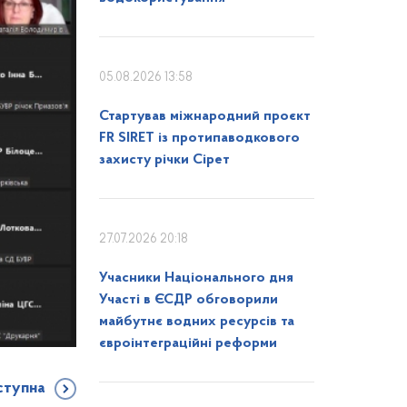
05.08.2026 13:58
Стартував міжнародний проєкт
FR SIRET із протипаводкового
захисту річки Сірет
27.07.2026 20:18
Учасники Національного дня
Участі в ЄСДР обговорили
майбутнє водних ресурсів та
євроінтеграційні реформи
ступна