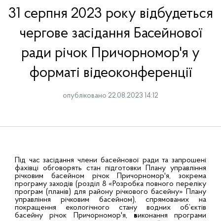
31 серпня 2023 року відбудеться
чергове засідання Басейнової
ради річок Причорномор'я у
форматі відеоконференції
опубліковано 22.08.2023 14:12
Під час засідання члени басейнової ради та запрошені
фахівці обговорять стан підготовки Плану управління
річковим басейном річок Причорномор'я, зокрема
програму заходів (розділ 8 «Розробка повного переліку
програм (планів) для району річкового басейну» Плану
управління річковим басейном), спрямованих на
покращення екологічного стану водних об’єктів
басейну річок Причорномор'я,
в
иконання програми