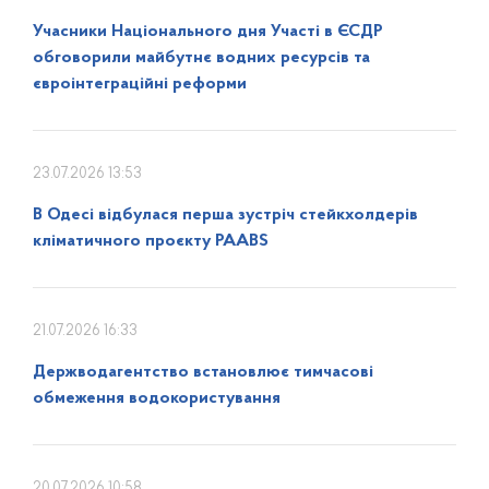
Учасники Національного дня Участі в ЄСДР
обговорили майбутнє водних ресурсів та
євроінтеграційні реформи
23.07.2026 13:53
В Одесі відбулася перша зустріч стейкхолдерів
кліматичного проєкту PAABS
21.07.2026 16:33
Держводагентство встановлює тимчасові
обмеження водокористування
20.07.2026 10:58