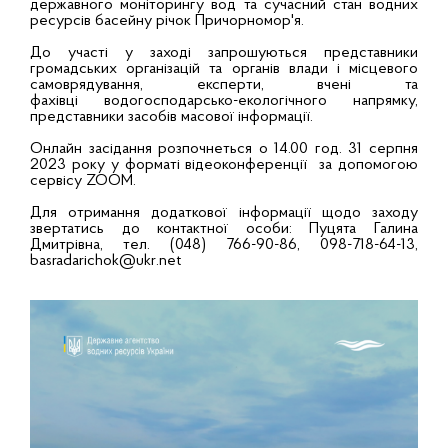
державного моніторингу вод та сучасний стан водних
ресурсів басейну річок Причорномор'я.
До участі у заході запрошуються представники
громадських організацій та органів влади і місцевого
самоврядування, експерти, вчені та
фахівці водогосподарсько-екологічного напрямку,
представники засобів масової інформації.
Онлайн засідання розпочнеться о 14.00 год. 31 серпня
2023 року у форматі відеоконференції за допомогою
сервісу ZOOM.
Для отримання додаткової інформації щодо заходу
звертатись до контактної особи: Пуцята Галина
Дмитрівна, тел. (048) 766-90-86, 098-718-64-13,
basradarichok@ukr.net