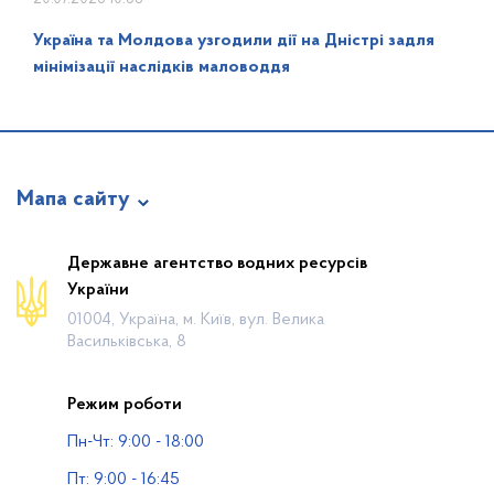
Україна та Молдова узгодили дії на Дністрі задля
мінімізації наслідків маловоддя
Мапа сайту
Про відомство
Державне агентство водних ресурсів
України
Діяльність
01004, Україна, м. Київ, вул. Велика
Громадянам
Васильківська, 8
Прес-центр
Режим роботи
Публічна інформація
Пн-Чт: 9:00 - 18:00
Водогосподарські організації
Пт: 9:00 - 16:45
Контакти