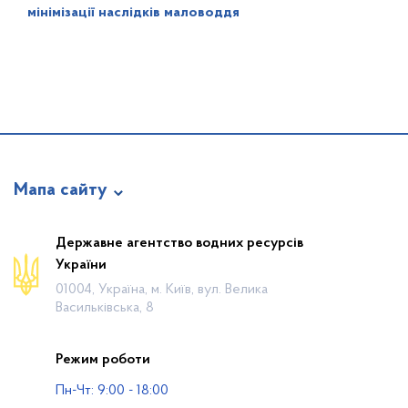
мінімізації наслідків маловоддя
Мапа сайту
Про відомство
Державне агентство водних ресурсів
України
Діяльність
01004, Україна, м. Київ, вул. Велика
Громадянам
Васильківська, 8
Прес-центр
Режим роботи
Публічна інформація
Пн-Чт: 9:00 - 18:00
Водогосподарські організації