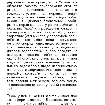
державного моніторингу вод в Україні та в
областях, захисту прибережних смуг та
річок, здійснення спеціального
водокористування та порядку видачі
дозволів для виконання такого виду робіт,
виконання днопоглиблювальних робіт,
рівня мінералізації вод у різних районах та
областях України, проведення очищення
русел річок, стосовно скидів забруднених
зворотних (стічних) вод у поверхневі водні
об’єкти, про забір води, потужності
очисних споруд тощо, щодо встановлення
зон санітарної охорони для підземних
джерел водопостачання, про погодження
паспортів водних об’єктів, стосовно
екологічного стану річок та якість питної
води в пунктах спостережень у місцях
питних водозаборів, щодо надання списку
підприємств-забруднювачів, про надання
переліку критеріїв та ознак, за яким
визначається водний об’єкт, про
встановлення меж земель водного фонду
та водоохоронної зони у певній місцевості
та ін.
Також у певній частині запитів йшлося про
такі сфери діяльності Держводагентства,
як експлуатаційна діяльність,