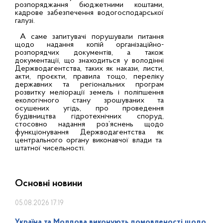
розпоряджання бюджетними коштами,
кадрове забезпечення водогосподарської
галузі.
А саме запитувачі порушували питання
щодо надання копій організаційно-
розпорядчих документів, а також
документації, що знаходиться у володінні
Держводагентства, таких як накази, листи,
акти, проєкти, правила тощо, переліку
державних та регіональних програм
розвитку меліорації земель і поліпшення
екологічного стану зрошуваних та
осушених угідь, про проведення
будівництва гідротехнічних споруд,
стосовно надання роз’яснень щодо
функціонування Держводагентства як
центрального органу виконавчої влади та
штатної чисельності.
Основні новини
05.08.2026 17:19
Україна та Молдова виконують домовленості щодо