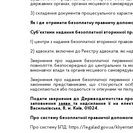
державних органах, органах місцевого самовряду
3) складення документів процесуального характе
Як і де отримати безоплатну правничу допом
Суб’єктами надання безоплатної вторинної пра
1) центри з надання безоплатної вторинної правов
2) адвокати, включені до Реєстру адвокатів, які 
Звернення про надання безоплатної первинно
повноліття, безпосередньо до центральних та міс
виконавчої влади та органів місцевого самоврядува
Звернення про надання безоплатної первинної 
законними представниками, що стосуються осіб
надсилаються або подаються їх опікунами чи пікл
Подати звернення до Держводагентства про
заповнення
заяви
та надсилання її на еле
Васильківська, 8, м. Київ, 01024.
Про систему безоплатної правничої допомоги 
Про систему БПД:
https://legalaid.gov.ua/kliye