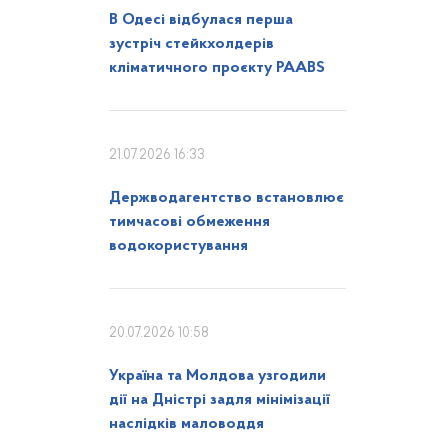
В Одесі відбулася перша
зустріч стейкхолдерів
кліматичного проєкту PAABS
21.07.2026 16:33
Держводагентство встановлює
тимчасові обмеження
водокористування
20.07.2026 10:58
Україна та Молдова узгодили
дії на Дністрі задля мінімізації
наслідків маловоддя