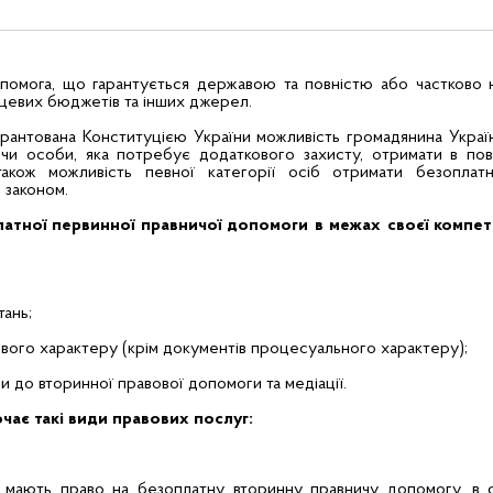
помога, що гарантується державою та повністю або частково 
цевих бюджетів та інших джерел.
арантована
Конституцією України
можливість громадянина Україн
 чи особи, яка потребує додаткового захисту, отримати в пов
акож можливість певної категорії осіб отримати безоплат
 законом.
атної первинної правничої допомоги в межах своєї компет
тань;
вового характеру (крім документів процесуального характеру);
 до вторинної правової допомоги та медіації.
ає такі види правових послуг:
о мають право на безоплатну вторинну правничу допомогу, в с