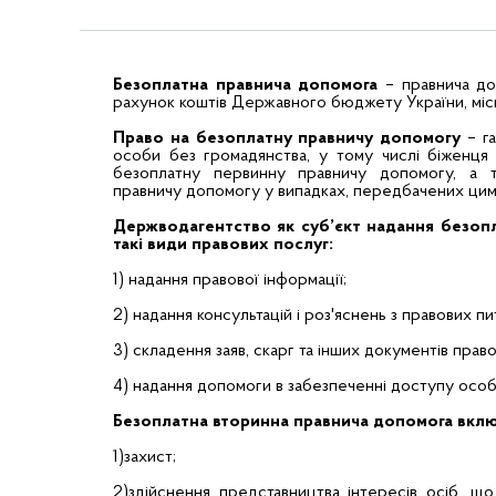
Безоплатна правнича допомога
– правнича до
рахунок коштів Державного бюджету України, міс
Право на безоплатну правничу допомогу
– г
особи без громадянства, у тому числі біженця
безоплатну первинну правничу допомогу, а т
правничу допомогу у випадках, передбачених цим
Держводагентство як суб’єкт надання безопл
такі види правових послуг:
1) надання правової інформації;
2) надання консультацій і роз'яснень з правових пи
3) складення заяв, скарг та інших документів пра
4) надання допомоги в забезпеченні доступу особи
Безоплатна вторинна правнича допомога включ
1)захист;
2)здійснення представництва інтересів осіб, щ