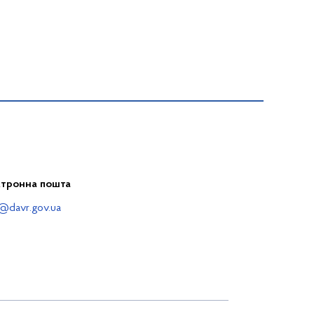
ктронна пошта
@davr.gov.ua