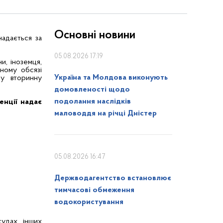
Основні новини
надається за
05.08.2026 17:19
и, іноземця,
ному обсязі
Україна та Молдова виконують
ну вторинну
домовленості щодо
подолання наслідків
енції надає
маловоддя на річці Дністер
05.08.2026 16:47
Держводагентство встановлює
тимчасові обмеження
водокористування
удах, інших