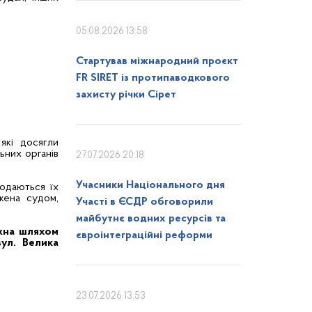
05.08.2026 13:58
Стартував міжнародний проєкт
FR SIRET із протипаводкового
захисту річки Сірет
які досягли
ьних органів
27.07.2026 20:18
Учасники Національного дня
одаються їх
жена судом,
Участі в ЄСДР обговорили
майбутнє водних ресурсів та
жна шляхом
євроінтеграційні реформи
ул. Велика
23.07.2026 13:53