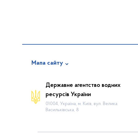
Мапа сайту
Про відомство
Державне агентство водних
Діяльність
ресурсів України
Громадянам
01004, Україна, м. Київ, вул. Велика
Васильківська, 8
Прес-центр
Публічна інформація
Водогосподарські організації