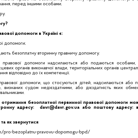
вання, перед іншими особами;
ру.
огу?
вової допомоги в Україні є:
ої допомоги;
надають безоплатну вторинну правничу допомогу.
ї правової допомоги надсилаються або подаються особами, 
цевих органів виконавчої влади, територіальних органів централ
ння відповідно до їх компетенції.
правової допомоги, що стосуються дітей, надсилаються або п
, визнаних судом недієздатними, або дієздатність яких обме
увальниками.
 отримання безоплатної первинної правової допомоги мо
ктронну адресу: davr@davr.gov.ua або поштову адресу: в
та як звернутися
ntam/pro-bezoplatnu-pravovu-dopomogu-bpd/