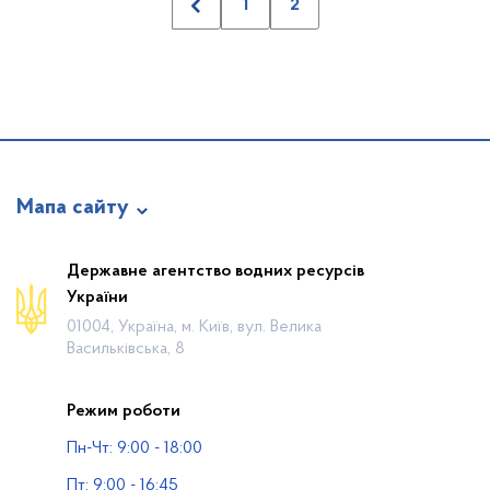
1
2
Мапа сайту
Про відомство
Державне агентство водних ресурсів
України
Діяльність
01004, Україна, м. Київ, вул. Велика
Громадянам
Васильківська, 8
Прес-центр
Режим роботи
Публічна інформація
Пн-Чт: 9:00 - 18:00
Водогосподарські організації
Пт: 9:00 - 16:45