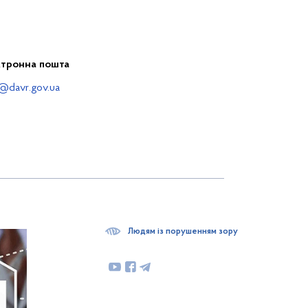
ктронна пошта
@davr.gov.ua
Людям із порушенням зору