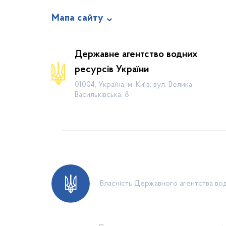
Мапа сайту
Про відомство
Державне агентство водних
Діяльність
ресурсів України
Громадянам
01004, Україна, м. Київ, вул. Велика
Васильківська, 8
Прес-центр
Публічна інформація
Водогосподарські організації
Контакти
Власність Державного агентства вод