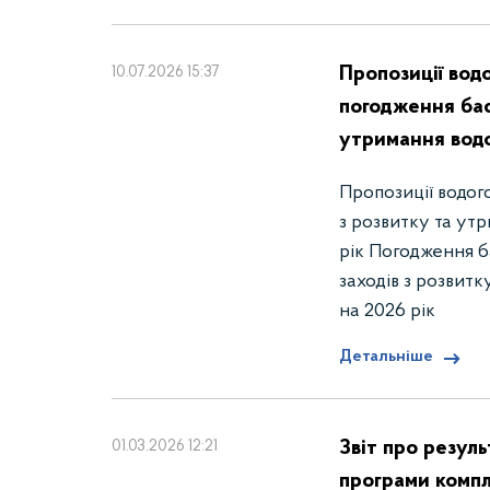
Пропозиції вод
10.07.2026 15:37
погодження бас
утримання водо
Пропозиції водог
з розвитку та ут
рік Погодження б
заходів з розвит
на 2026 рік
Детальніше
Звіт про резул
01.03.2026 12:21
програми компл