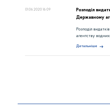
Розподіл видат
01.06.2020 16:09
Державному аге
Розподіл видаткі
агентству водних
Детальніше