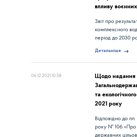
впливу воєнних
Звіт про результ
комплексного вод
період до 2030 
Детальніше
Щодо надання з
06.12.2021 10:58
Загальнодержав
та екологічног
2021 року
Відповідно до пп.
року № 106 «Про
державних цільов