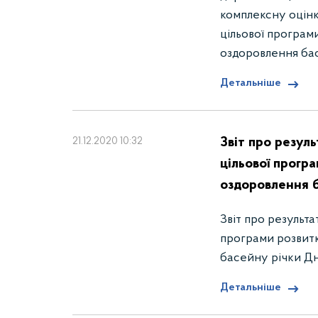
комплексну оцінк
цільової програм
оздоровлення бас
Детальніше
Звіт про резул
21.12.2020 10:32
цільової прогр
оздоровлення б
Звіт про результ
програми розвитк
басейну річки Дн
Детальніше