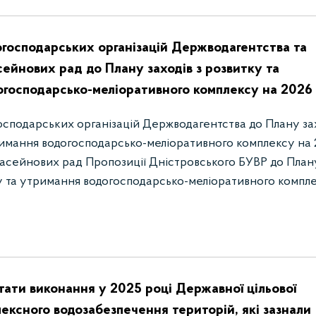
огосподарських організацій Держводагентства та
ейнових рад до Плану заходів з розвитку та
господарсько-меліоративного комплексу на 2026 
осподарських організацій Держводагентства до Плану за
римання водогосподарсько-меліоративного комплексу на
асейнових рад Пропозиції Дністровського БУВР до План
ку та утримання водогосподарсько-меліоративного компл
ьтати виконання у 2025 році Державної цільової
ексного водозабезпечення територій, які зазнали