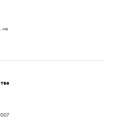
, на
ства
2007