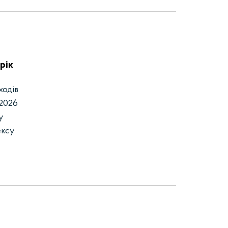
рік
ходів
 2026
у
ексу