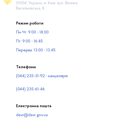
01004, Україна, м. Київ, вул. Велика
Громадянам
Васильківська, 8
Прес-центр
Режим роботи
Публічна інформація
Пн-Чт: 9:00 - 18:00
Водогосподарські організації
Пт: 9:00 - 16:45
Контакти
Перерва: 13:00 - 13:45
Телефони
(044) 235-31-92 - канцелярія
(044) 235-61-46
Електронна пошта
davr@davr.gov.ua