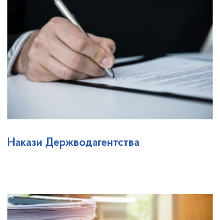
Накази Держводагентства