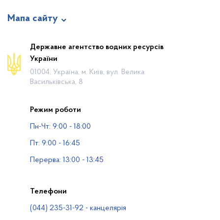
Мапа сайту
Про відомство
Державне агентство водних ресурсів
України
Діяльність
01004, Україна, м. Київ, вул. Велика
Громадянам
Васильківська, 8
Прес-центр
Режим роботи
Публічна інформація
Пн-Чт: 9:00 - 18:00
Водогосподарські організації
Пт: 9:00 - 16:45
Контакти
Перерва: 13:00 - 13:45
Телефони
(044) 235-31-92 - канцелярія